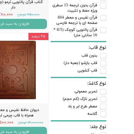
کتاب قرآن پالتویی ترمو (چ
قرآن بدون ترجمه 15 سطری
دار
ویژه حفظ و تثبیت
۲۸۰,۰۰۰ توما
۳۵۰,۰۰۰ تومان
قرآن نفیس و معطر 604
صفحه ای با ترجمه فارسی
افزودن به سبد خری
قرآن پالتویی کوچک (8/5 *
16 سانتی متر)
۲۵ درصد
نوع قاب:
بدون قاب
قاب بازشو (جعبه دار)
قاب کشویی
نوع کاغذ:
تحریر معمولی
تحریر نازک (کم حجم)
معطر طرح ابر و باد
دیوان حافظ نفیس و معط
گلاسه
همراه با قاب چرمی ل
۱۰,۵۰۰,۰۰۰ ت
۱۴,۰۰۰,۰۰۰ تومان
نوع جلد:
افزودن به سبد خری