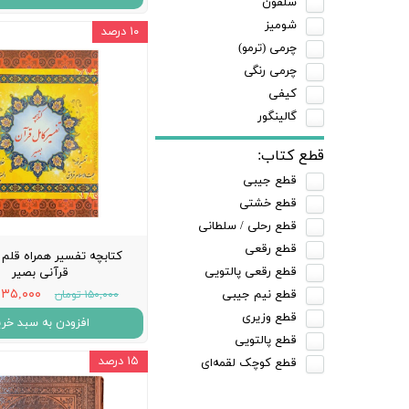
سلفون
شومیز
۱۰ درصد
چرمی (ترمو)
چرمی رنگی
کیفی
گالینگور
قطع کتاب:
قطع جیبی
قطع خشتی
قطع رحلی / سلطانی
قطع رقعی
کتابچه تفسیر همراه قلم
قطع رقعی پالتویی
قرآنی بصیر
۱۳۵,۰۰۰ تومان
قطع نیم جیبی
۱۵۰,۰۰۰ تومان
قطع وزیری
افزودن به سبد خری
قطع پالتویی
۱۵ درصد
قطع کوچک لقمه‌ای