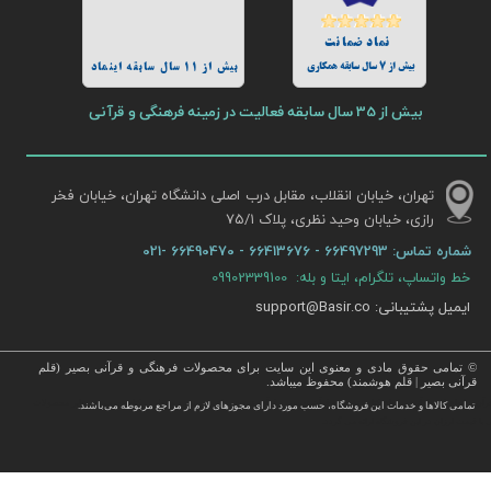
نماد ضمانت
بیش از 7 سال سابقه همکاری
بیش از 11 سال سابقه اینماد
بیش از 35 سال سابقه فعالیت در زمینه فرهنگی و قرآنی
تهران، خیابان انقلاب، مقابل درب اصلی دانشگاه تهران، خیابان فخر
رازی، خیابان وحید نظری، پلاک ۷۵/۱​​​​​​​
شماره تماس:
66497293 - 66413676 - 66490470 -021
خط واتساپ، تلگرام، ایتا و بله: 09902339100
ایمیل پشتیبانی: support@Basir.co
© تمامی حقوق مادی و معنوی این سایت برای محصولات فرهنگی و قرآنی بصیر (قلم
قرآنی بصیر | قلم هوشمند) محفوظ میباشد.
قرآن ، انواع قلم قرآنی ، انواع کتاب نفیس و قرآن نفیس , قرآن عروس , کتب نفیس و معطر , کتاب چرمی و سایر محصولات
تمامی كالاها و خدمات این فروشگاه، حسب مورد دارای مجوزهای لازم از مراجع مربوطه می‌باشند.
 با قیمت ارزان در این فروشگاه ارائه می گردد.