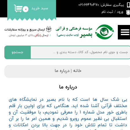
پیگیری سفارش: 66490470-021
سبد خرید
۰
حساب کاربری من
ورود
/
ثبت نام
تغییر گذر واژه
ارسال سریع و روزانه سفارشات
>
ارسال رایگان
بالای 3 میلیون تومان
سفارشات
خروج از حساب کاربری
جستجو
خانه | د
رباره ما
درباره ما
بی شک سال ها است که با نام بصیر در نمایشگاه های
مختلف قرآنی آشنا شده اید. هنگامی که برای اولین بار قلم
باطری خور مدل شماره ۱ را معرفی نمودیم، با موفقیت آن و
استقبال بی نظیر عموم روبرو شدیم و همین امر ما را بر آن
داشت تا تمام تلاش خود را در جهت بالا بردن امکانات و