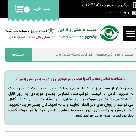
پیگیری سفارش: 66490470-021
سبد خرید
۰
حساب کاربری من
ورود
/
ثبت نام
تغییر گذر واژه
ارسال سریع و روزانه سفارشات
>
ارسال رایگان
بالای 3 میلیون تومان
سفارشات
خروج از حساب کاربری
جستجو
-> مشاهده تمامی محصولات با قیمت و موجودی روز در سایت رسمی بصیر <-
ضمن تشکر از شما عزیزان به اطلاع می رساند تمامی محصولات در این سایت
به صورت کامل با قیمت، توضیحات، تصاویر جدیدو موجودی به روز قابل
مشاهده می‌باشند، در صورت نیاز به مشاوره و یا مشاهده محصولات در کانال
می توانید از روش های زیر اقدام نمایید و یا به نمایندگان بصیر مراجعه نمایید.
کادر فروش و پشتیبانی این مجموعه
تمامی
تلاش خود را در جهت کسب
بهترین تجربه های خرید خواهد نمود.