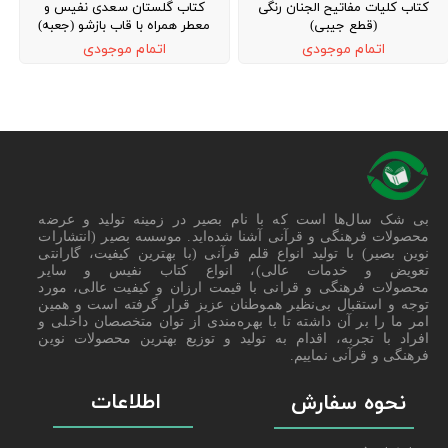
کتاب کلیات مفاتیح الجنان رنگی
کتاب گلستان سعدی نفیس و
(قطع جیبی)
معطر همراه با قاب بازشو (جعبه)
اتمام موجودی
اتمام موجودی
کتاب نفیس , قلم
قرآنی , Nafis Book , قلم هوشمند قرآنی بصیر , خرید کتاب , قرآن نفیس , ;jhf ktds , خرید قرآن
بی شک سال‌ها است که با نام بصیر در زمینه تولید و عرضه
محصولات فرهنگی و قرآنی آشنا شده‌اید. موسسه بصیر (انتشارات
نوین بصیر) با تولید انواع قلم قرآنی (با بهترین کیفیت، گارانتی
تعویض و خدمات عالی)، انواع کتاب نفیس و سایر
محصولات فرهنگی و قرانی با قیمت ارزان و کیفیت عالی، مورد
توجه و استقبال بی‌نظیر هموطنان عزیز قرار گرفته است و همین
امر ما را بر آن داشته تا با بهره‌مندی از توان متخصصان داخلی و
افراد با تجربه، اقدام به تولید و توزیع بهترین محصولات نوین
فرهنگی و قرآنی نماییم.
اطلاعات
نحوه سفارش