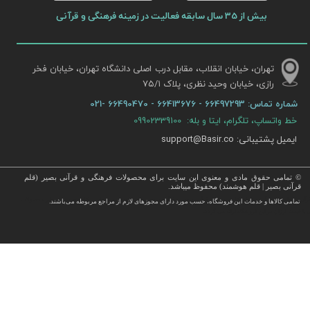
بیش از 35 سال سابقه فعالیت در زمینه فرهنگی و قرآنی
تهران، خیابان انقلاب، مقابل درب اصلی دانشگاه تهران، خیابان فخر
رازی، خیابان وحید نظری، پلاک ۷۵/۱​​​​​​​
شماره تماس:
66497293 - 66413676 - 66490470 -021
خط واتساپ، تلگرام، ایتا و بله: 09902339100
ایمیل پشتیبانی: support@Basir.co
© تمامی حقوق مادی و معنوی این سایت برای محصولات فرهنگی و قرآنی بصیر (قلم
قرآنی بصیر | قلم هوشمند) محفوظ میباشد.
قرآن ، انواع قلم قرآنی ، انواع کتاب نفیس و قرآن نفیس , قرآن عروس , کتب نفیس و معطر , کتاب چرمی و سایر محصولات
تمامی كالاها و خدمات این فروشگاه، حسب مورد دارای مجوزهای لازم از مراجع مربوطه می‌باشند.
 با قیمت ارزان در این فروشگاه ارائه می گردد.