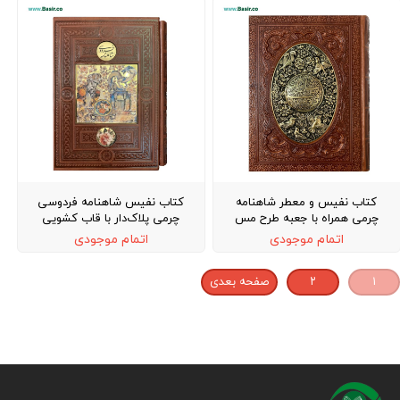
کتاب نفیس و معطر شاهنامه
کتاب نفیس شاهنامه فردوسی
چرمی همراه با جعبه طرح مس
چرمی پلاک‌دار با قاب کشویی
اتمام موجودی
اتمام موجودی
۱
۲
صفحه بعدی
کتاب نفیس , قلم
قرآنی , Nafis Book , قلم هوشمند قرآنی بصیر , خرید کتاب , قرآن نفیس , ;jhf ktds , خرید قرآن