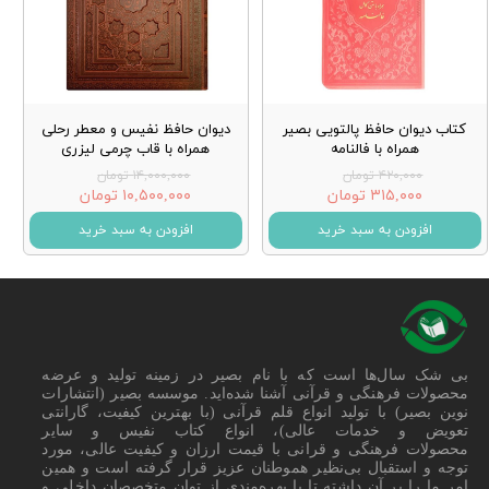
کتاب دیوان حافظ پالتویی بصیر
دیوان حافظ نفیس و معطر رحلی
همراه با فالنامه
همراه با قاب چرمی لیزری
۴۲۰,۰۰۰ تومان
۱۴,۰۰۰,۰۰۰ تومان
۳۱۵,۰۰۰ تومان
۱۰,۵۰۰,۰۰۰ تومان
افزودن به سبد خرید
افزودن به سبد خرید
بی شک سال‌ها است که با نام بصیر در زمینه تولید و عرضه
محصولات فرهنگی و قرآنی آشنا شده‌اید. موسسه بصیر (انتشارات
نوین بصیر) با تولید انواع قلم قرآنی (با بهترین کیفیت، گارانتی
تعویض و خدمات عالی)، انواع کتاب نفیس و سایر
محصولات فرهنگی و قرانی با قیمت ارزان و کیفیت عالی، مورد
توجه و استقبال بی‌نظیر هموطنان عزیز قرار گرفته است و همین
امر ما را بر آن داشته تا با بهره‌مندی از توان متخصصان داخلی و