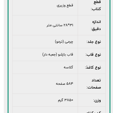
قطع
قطع وزیری
کتاب:
اندازه
31*28 سانتی متر
دقیق:
نوع جلد:
چرمی (ترمو)
نوع قاب:
قاب بازشو (جعبه دار)
نوع کاغذ:
گلاسه
تعداد
584 صفحه
صفحات:
وزن:
3850 گرم
کد یکتای