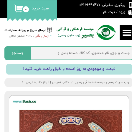
پیگیری سفارش: 66490470-021
سبد خرید
۰
حساب کاربری من
ورود
/
ثبت نام
تغییر گذر واژه
ارسال سریع و روزانه سفارشات
>
ارسال رایگان
بالای 3 میلیون تومان
سفارشات
خروج از حساب کاربری
جستجو
! قیمت و موجودی به روز است; با خیال راحت خرید کنید
وب سایت رسمی موسسه فرهنگی بصیر
کتاب نفیس | انواع کتب نفیس
مجموعه نفیس د