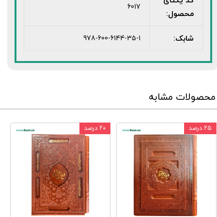
6017
محصول:
شابک:
978-600-6144-35-1
محصولات مشابه
۲۵ درصد
۲۰ درصد