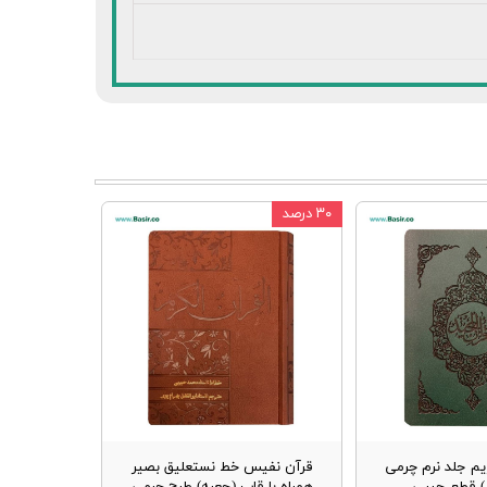
۳۰ درصد
یم جلد نرم چرمی
قرآن نفیس خط نستعلیق بصیر
ز) قطع جیبی
همراه با قاب (جعبه) طرح چرمی