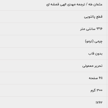
عثمان طه / ترجمه مهدی الهی قمشه ای
قطع پالتویی
16*9 سانتی متر
چرمی (ترمو)
بدون قاب
تحریر معمولی
611 صفحه
300 گرم
1762