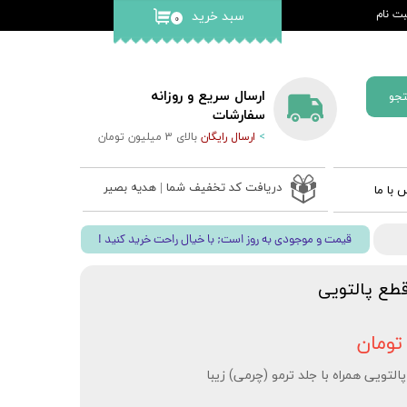
ت نام
سبد خرید
۰
کاربری من
گذر واژه
ارسال سریع و روزانه
جو
ات
سفارشات
>
ارسال رایگان
بالای 3 میلیون تومان
از حساب
دریافت کد تخفیف شما | هدیه بصیر
 با ما
 ادعیه
! قیمت و موجودی به روز است; با خیال راحت خرید کنید
ب نفیس
 قلم بصیر
طع پالتویی
تویی همراه با جلد ترمو (چرمی) زیبا