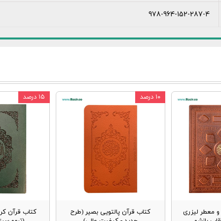
978-964-152-287-4
۱۰ درصد
۱۵ درصد
 معطر لیزری
کتاب قرآن پالتویی بصیر (طرح
کتاب قرآن کر
قاب بازشو
جدید - کیفیت عالی)
(ترمو سب