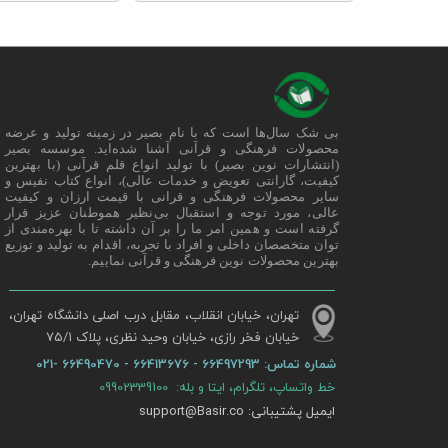
بی شک سال‌ها است که با نام بصیر در زمینه تولید و عرضه
محصولات فرهنگی و قرآنی آشنا شده‌اید. موسسه بصیر
(انتشارات نوین بصیر) با تولید انواع قلم قرآنی (با بهترین
کیفیت، گارانتی تعویض و خدمات عالی)، انواع کتاب نفیس و
سایر محصولات فرهنگی و قرانی با قیمت ارزان و کیفیت
عالی، مورد توجه و استقبال بی‌نظیر هموطنان عزیز قرار
گرفته است و همین امر ما را بر آن داشته تا با بهره‌مندی از
توان متخصصان داخلی و افراد با تجربه، اقدام به تولید و توزیع
بهترین محصولات نوین فرهنگی و قرآنی نماییم.
تهران، خیابان انقلاب، مقابل درب اصلی دانشگاه تهران،
خیابان فخر رازی، خیابان وحید نظری، پلاک ۷۵/۱​​​​​​​
شماره تماس:
66497293 - 66413676 - 66490470 -021
خط واتساپ، تلگرام، ایتا و بله: 09902339100
ایمیل پشتیبانی: support@Basir.co