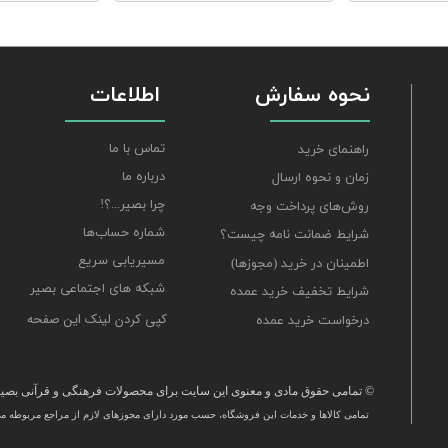
نحوه سفارش
اطلاعات
تماس با ما
راهنمای خرید
درباره ما
زمان و نحوه ارسال
چرا بصیر...؟!
روش‌های پرداخت وجه
شماره حساب‌ها
شرایط ضمانت نامه چیست؟
مسیریابی سریع
اطمینان در خرید (مجوزها)
شبکه های اجتماعی بصیر
شرایط تخفیف خرید عمده
کپی کردن لینک این صفحه
درخواست خرید عمده
© تمامی حقوق مادی و معنوی این سایت برای محصولات فرهنگی و قرآنی بصیر 
تمامی كالاها و خدمات این فروشگاه، حسب مورد دارای مجوزهای لازم از مراجع مربوطه می‌
​خرید قرآن ، انواع قلم قرآنی ، انواع کتاب نفیس و قرآن نفیس , قرآن عروس , کتب نفیس و معطر , کتاب چرمی و س