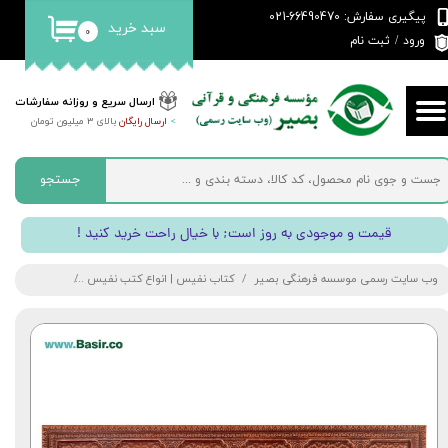
پیگیری سفارش: 66490470-021
سبد خرید
۰
حساب کاربری من
ورود
/
ثبت نام
تغییر گذر واژه
ارسال سریع و روزانه سفارشات
>
ارسال رایگان
بالای 3 میلیون تومان
سفارشات
خروج از حساب کاربری
جستجو
! قیمت و موجودی به روز است; با خیال راحت خرید کنید
وب سایت رسمی موسسه فرهنگی بصیر
کتاب نفیس | انواع کتب نفیس
کتاب نفیس قرآ