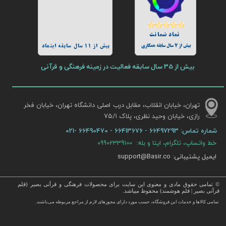
نماد ضمانت
بیش از 7 سال سابقه همکاری
بیش از 11 سال سابقه اینماد
بیش از 35 سال سابقه فعالیت در زمینه فرهنگی و قرآنی
تهران، خیابان انقلاب، مقابل درب اصلی دانشگاه تهران، خیابان فخر
رازی، خیابان وحید نظری، پلاک ۷۵/۱​​​​​​​
شماره تماس:
66497293 - 66413676 - 66490470 -021
خط واتساپ، تلگرام، ایتا و بله: 09902339100
ایمیل پشتیبانی: support@Basir.co
© تمامی حقوق مادی و معنوی این سایت برای محصولات فرهنگی و قرآنی بصیر (قلم
قرآنی بصیر | قلم هوشمند) محفوظ میباشد.
قرآن ، انواع قلم قرآنی ، انواع کتاب نفیس و قرآن نفیس , قرآن عروس , کتب نفیس و معطر , کتاب چرمی و سایر محصولات
تمامی كالاها و خدمات این فروشگاه، حسب مورد دارای مجوزهای لازم از مراجع مربوطه می‌باشند.
 با قیمت ارزان در این فروشگاه ارائه می گردد.