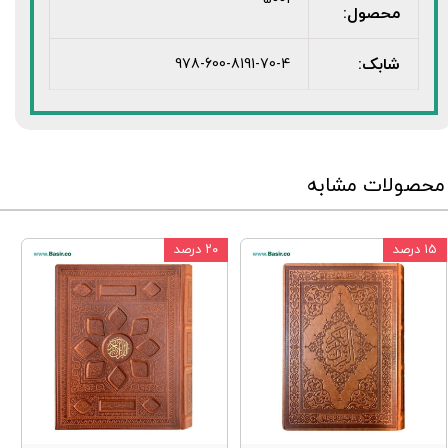
محصول:
شابک:
978-600-8191-70-4
محصولات مشابه
۱۵ درصد
۲۰ درصد