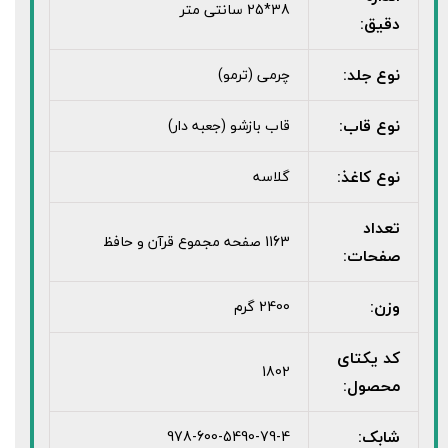
38*25 سانتی متر
دقیق:
نوع جلد:
چرمی (ترمو)
نوع قاب:
قاب بازشو (جعبه دار)
نوع کاغذ:
گلاسه
تعداد
1163 صفحه مجموع قرآن و حافظ
صفحات:
وزن:
2400 گرم
کد یکتای
1802
محصول:
شابک:
978-600-5490-79-4