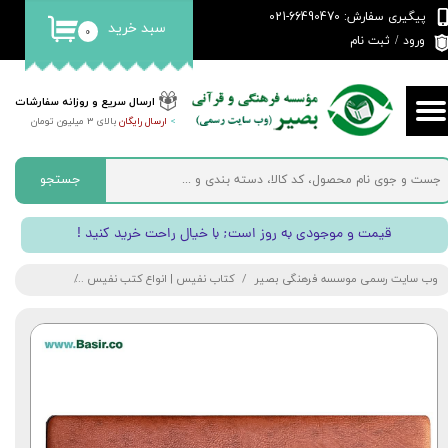
پیگیری سفارش: 66490470-021
سبد خرید
۰
حساب کاربری من
ورود
/
ثبت نام
تغییر گذر واژه
ارسال سریع و روزانه سفارشات
>
ارسال رایگان
بالای 3 میلیون تومان
سفارشات
خروج از حساب کاربری
جستجو
! قیمت و موجودی به روز است; با خیال راحت خرید کنید
وب سایت رسمی موسسه فرهنگی بصیر
کتاب نفیس | انواع کتب نفیس
مجموعه قرآن و