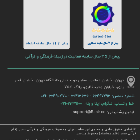
نماد ضمانت
بیش از 7 سال سابقه همکاری
بیش از 11 سال سابقه اینماد
بیش از 35 سال سابقه فعالیت در زمینه فرهنگی و قرآنی
تهران، خیابان انقلاب، مقابل درب اصلی دانشگاه تهران، خیابان فخر
رازی، خیابان وحید نظری، پلاک ۷۵/۱​​​​​​​
شماره تماس:
66497293 - 66413676 - 66490470 -021
خط واتساپ، تلگرام، ایتا و بله: 09902339100
ایمیل پشتیبانی: support@Basir.co
© تمامی حقوق مادی و معنوی این سایت برای محصولات فرهنگی و قرآنی بصیر (قلم
قرآنی بصیر | قلم هوشمند) محفوظ میباشد.
قرآن ، انواع قلم قرآنی ، انواع کتاب نفیس و قرآن نفیس , قرآن عروس , کتب نفیس و معطر , کتاب چرمی و سایر محصولات