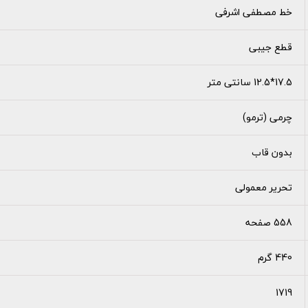
خط مصطفی اشرفی
قطع جیبی
17.5*12.5 سانتی متر
چرمی (ترمو)
بدون قاب
تحریر معمولی
558 صفحه
440 گرم
1719