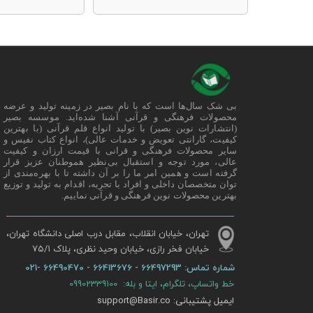
بی شک سال‌ها است که با نام بصیر در زمینه تولید و عرضه
محصولات فرهنگی و قرآنی آشنا شده‌اید. موسسه بصیر
(انتشارات نوین بصیر) با تولید انواع قلم قرآنی (با بهترین
کیفیت، گارانتی تعویض و خدمات عالی)، انواع کتاب نفیس و
سایر محصولات فرهنگی و قرانی با قیمت ارزان و کیفیت
عالی، مورد توجه و استقبال بی‌نظیر هموطنان عزیز قرار
گرفته است و همین امر ما را بر آن داشته تا با بهره‌مندی از
توان متخصصان داخلی و افراد با تجربه، اقدام به تولید و توزیع
بهترین محصولات نوین فرهنگی و قرآنی نماییم.
تهران، خیابان انقلاب، مقابل درب اصلی دانشگاه تهران،
خیابان فخر رازی، خیابان وحید نظری، پلاک ۷۵/۱​​​​​​​
شماره تماس:
66497293 - 66413676 - 66490470 -021
خط واتساپ، تلگرام، ایتا و بله: 09902339100
ایمیل پشتیبانی: support@Basir.co