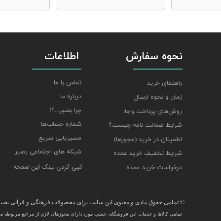
نحوه سفارش
اطلاعات
تماس با ما
راهنمای خرید
درباره ما
زمان و نحوه ارسال
چرا بصیر...؟!
روش‌های پرداخت وجه
شماره حساب‌ها
شرایط ضمانت نامه چیست؟
مسیریابی سریع
اطمینان در خرید (مجوزها)
شبکه های اجتماعی بصیر
شرایط تخفیف خرید عمده
کپی کردن لینک این صفحه
درخواست خرید عمده
© تمامی حقوق مادی و معنوی این سایت برای محصولات فرهنگی و قرآنی بصیر 
تمامی كالاها و خدمات این فروشگاه، حسب مورد دارای مجوزهای لازم از مراجع مربوطه می‌