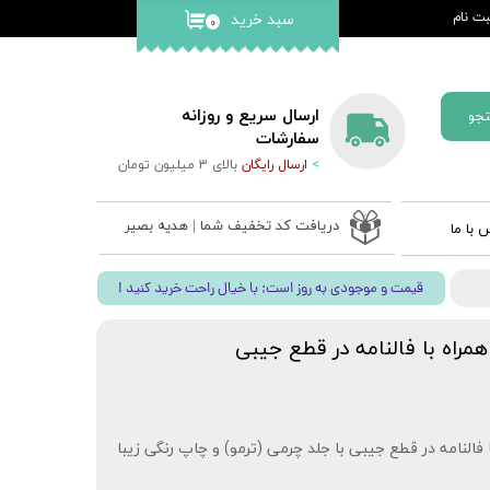
ت نام
سبد خرید
۰
کاربری من
گذر واژه
ارسال سریع و روزانه
جو
ات
سفارشات
>
ارسال رایگان
بالای 3 میلیون تومان
از حساب
دریافت کد تخفیف شما | هدیه بصیر
 با ما
 ادعیه
! قیمت و موجودی به روز است; با خیال راحت خرید کنید
ب نفیس
 قلم بصیر
راه با فالنامه در قطع جیبی
فالنامه در قطع جیبی با جلد چرمی (ترمو) و چاپ رنگی زیبا