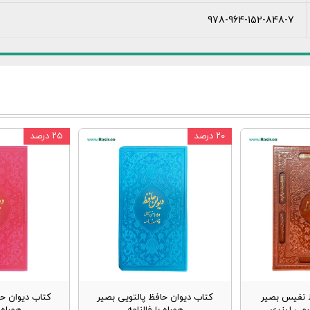
978-964-152-848-7
۲۰ درصد
۲۵ درصد
 نفیس بصیر
کتاب دیوان حافظ پالتویی بصیر
کتاب دیوان حا
رمی لیزری
همراه با فالنامه
همراه ب