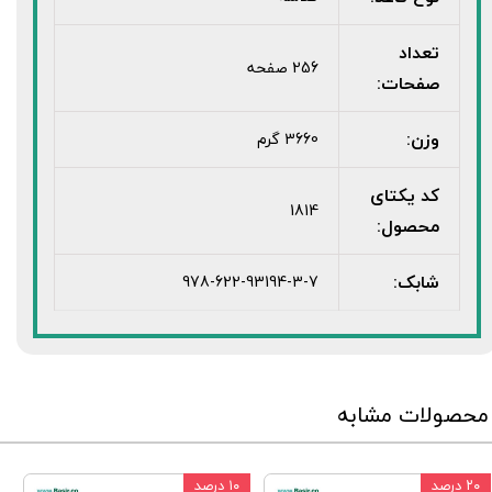
تعداد
256 صفحه
صفحات:
وزن:
3660 گرم
کد یکتای
1814
محصول:
شابک:
978-622-93194-3-7
محصولات مشابه
۲۰ درصد
۱۰ درصد