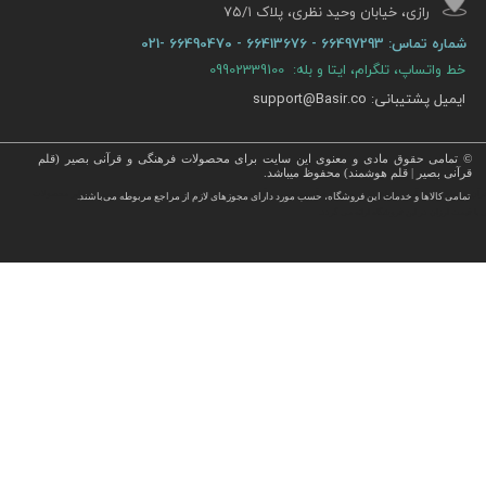
رازی، خیابان وحید نظری، پلاک ۷۵/۱​​​​​​​
شماره تماس:
66497293 - 66413676 - 66490470 -021
خط واتساپ، تلگرام، ایتا و بله: 09902339100
ایمیل پشتیبانی: support@Basir.co
© تمامی حقوق مادی و معنوی این سایت برای محصولات فرهنگی و قرآنی بصیر (قلم
قرآنی بصیر | قلم هوشمند) محفوظ میباشد.
قرآن ، انواع قلم قرآنی ، انواع کتاب نفیس و قرآن نفیس , قرآن عروس , کتب نفیس و معطر , کتاب چرمی و سایر محصولات
تمامی كالاها و خدمات این فروشگاه، حسب مورد دارای مجوزهای لازم از مراجع مربوطه می‌باشند.
 با قیمت ارزان در این فروشگاه ارائه می گردد.