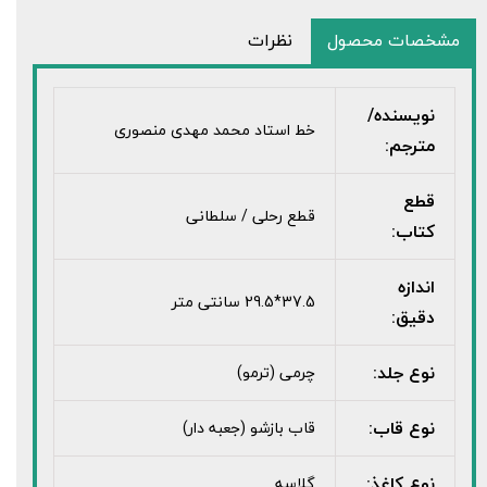
مشخصات محصول
نظرات
نویسنده/
خط استاد محمد مهدی منصوری
مترجم:
قطع
قطع رحلی / سلطانی
کتاب:
اندازه
37.5*29.5 سانتی متر
دقیق:
نوع جلد:
چرمی (ترمو)
نوع قاب:
قاب بازشو (جعبه دار)
نوع کاغذ:
گلاسه