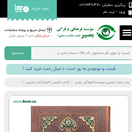
پیگیری سفارش: 66490470-021
سبد خرید
۰
حساب کاربری من
ورود
/
ثبت نام
تغییر گذر واژه
ارسال سریع و روزانه سفارشات
>
ارسال رایگان
بالای 3 میلیون تومان
سفارشات
خروج از حساب کاربری
جستجو
! قیمت و موجودی به روز است; با خیال راحت خرید کنید
وب سایت رسمی موسسه فرهنگی بصیر
کتاب نفیس | انواع کتب نفیس
کتاب غزلیات ش