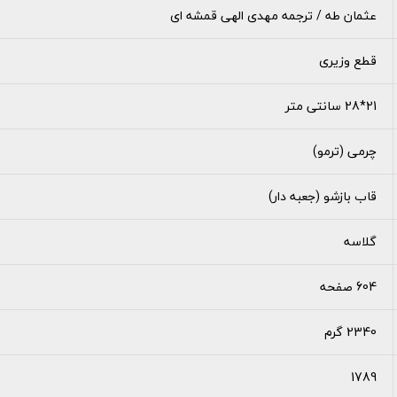
عثمان طه / ترجمه مهدی الهی قمشه ای
قطع وزیری
21*28 سانتی متر
چرمی (ترمو)
قاب بازشو (جعبه دار)
گلاسه
604 صفحه
2340 گرم
1789