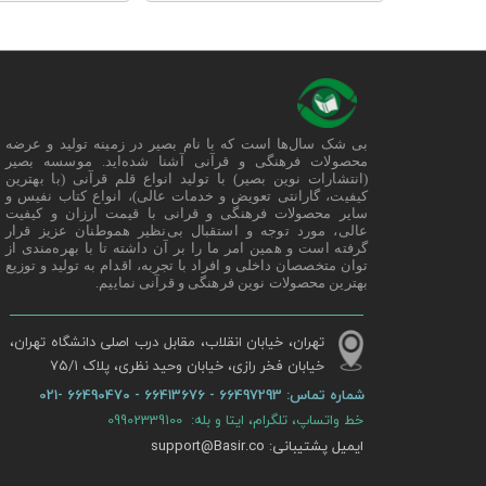
بی شک سال‌ها است که با نام بصیر در زمینه تولید و عرضه
محصولات فرهنگی و قرآنی آشنا شده‌اید. موسسه بصیر
(انتشارات نوین بصیر) با تولید انواع قلم قرآنی (با بهترین
کیفیت، گارانتی تعویض و خدمات عالی)، انواع کتاب نفیس و
سایر محصولات فرهنگی و قرانی با قیمت ارزان و کیفیت
عالی، مورد توجه و استقبال بی‌نظیر هموطنان عزیز قرار
گرفته است و همین امر ما را بر آن داشته تا با بهره‌مندی از
توان متخصصان داخلی و افراد با تجربه، اقدام به تولید و توزیع
بهترین محصولات نوین فرهنگی و قرآنی نماییم.
تهران، خیابان انقلاب، مقابل درب اصلی دانشگاه تهران،
خیابان فخر رازی، خیابان وحید نظری، پلاک ۷۵/۱​​​​​​​
شماره تماس:
66497293 - 66413676 - 66490470 -021
خط واتساپ، تلگرام، ایتا و بله: 09902339100
ایمیل پشتیبانی: support@Basir.co