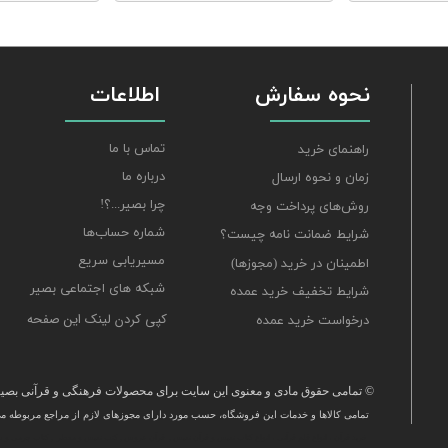
نحوه سفارش
اطلاعات
تماس با ما
راهنمای خرید
درباره ما
زمان و نحوه ارسال
چرا بصیر...؟!
روش‌های پرداخت وجه
شماره حساب‌ها
شرایط ضمانت نامه چیست؟
مسیریابی سریع
اطمینان در خرید (مجوزها)
شبکه های اجتماعی بصیر
شرایط تخفیف خرید عمده
کپی کردن لینک این صفحه
درخواست خرید عمده
© تمامی حقوق مادی و معنوی این سایت برای محصولات فرهنگی و قرآنی بصیر 
تمامی كالاها و خدمات این فروشگاه، حسب مورد دارای مجوزهای لازم از مراجع مربوطه می‌
​خرید قرآن ، انواع قلم قرآنی ، انواع کتاب نفیس و قرآن نفیس , قرآن عروس , کتب نفیس و معطر , کتاب چرمی و س