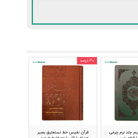
۳۰ درصد
یم جلد نرم چرمی
قرآن نفیس خط نستعلیق بصیر
ز) قطع جیبی
همراه با قاب (جعبه) طرح چرمی