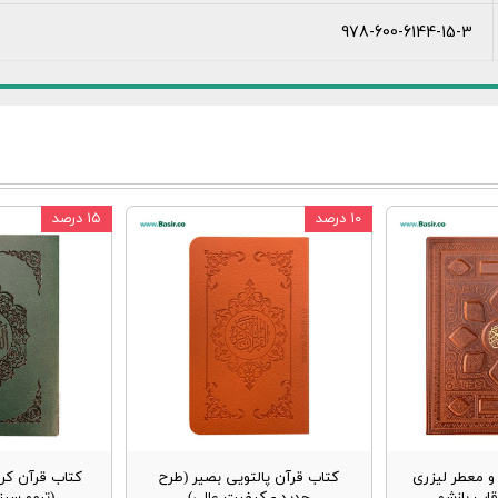
978-600-6144-15-3
۱۰ درصد
۱۵ درصد
 معطر لیزری
کتاب قرآن پالتویی بصیر (طرح
کتاب قرآن کر
قاب بازشو
جدید - کیفیت عالی)
(ترمو سب