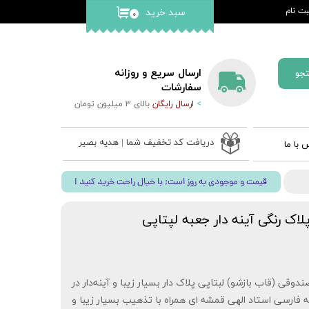
ت نام
سبد خرید
۰
کاربری من
گذر واژه
ارسال سریع و روزانه
جو
ات
سفارشات
>
ارسال رایگان
بالای 3 میلیون تومان
از حساب
دریافت کد تخفیف شما | هدیه بصیر
 با ما
 ادعیه
! قیمت و موجودی به روز است; با خیال راحت خرید کنید
ب نفیس
 قلم بصیر
ک رنگی آینه دار جعبه لپتاپی
وقی (قاب بازشو) لبتاپی پلاک دار بسیار زیبا و آینه‌دار در
 فارسی استاد الهی قمشه ای همراه با تذهیب بسیار زیبا و