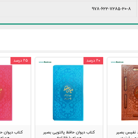
978-622-7285-20-8
۲۰ درصد
۲۵ درصد
 نفیس بصیر
کتاب دیوان حافظ پالتویی بصیر
کتاب دیوان حا
رمی لیزری
همراه با فالنامه
همراه ب