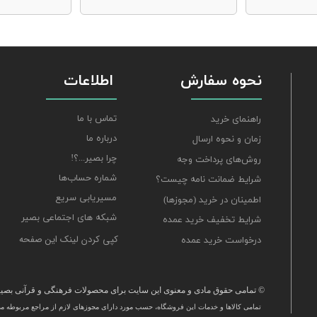
نحوه سفارش
اطلاعات
تماس با ما
راهنمای خرید
درباره ما
زمان و نحوه ارسال
چرا بصیر...؟!
روش‌های پرداخت وجه
شماره حساب‌ها
شرایط ضمانت نامه چیست؟
مسیریابی سریع
اطمینان در خرید (مجوزها)
شبکه های اجتماعی بصیر
شرایط تخفیف خرید عمده
کپی کردن لینک این صفحه
درخواست خرید عمده
© تمامی حقوق مادی و معنوی این سایت برای محصولات فرهنگی و قرآنی بصیر 
تمامی كالاها و خدمات این فروشگاه، حسب مورد دارای مجوزهای لازم از مراجع مربوطه می‌