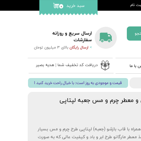
ت نام
سبد خرید
۰
کاربری من
گذر واژه
ارسال سریع و روزانه
جو
ات
سفارشات
>
ارسال رایگان
بالای 3 میلیون تومان
از حساب
دریافت کد تخفیف شما | هدیه بصیر
 با ما
 ادعیه
! قیمت و موجودی به روز است; با خیال راحت خرید کنید
ب نفیس
 قلم بصیر
و معطر چرم و مس جعبه لپتاپی
راه با قاب بازشو (جعبه) لپتاپی طرح چرم و مس بسیار
ذ معطر مارگانو طرح ابر و باد و کیفیت عالی که به صورت