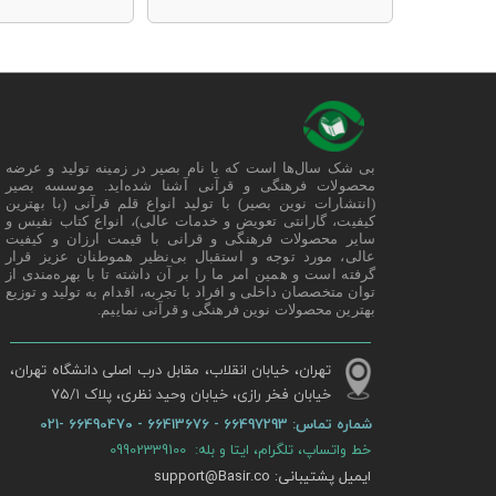
بی شک سال‌ها است که با نام بصیر در زمینه تولید و عرضه
محصولات فرهنگی و قرآنی آشنا شده‌اید. موسسه بصیر
(انتشارات نوین بصیر) با تولید انواع قلم قرآنی (با بهترین
کیفیت، گارانتی تعویض و خدمات عالی)، انواع کتاب نفیس و
سایر محصولات فرهنگی و قرانی با قیمت ارزان و کیفیت
عالی، مورد توجه و استقبال بی‌نظیر هموطنان عزیز قرار
گرفته است و همین امر ما را بر آن داشته تا با بهره‌مندی از
توان متخصصان داخلی و افراد با تجربه، اقدام به تولید و توزیع
بهترین محصولات نوین فرهنگی و قرآنی نماییم.
تهران، خیابان انقلاب، مقابل درب اصلی دانشگاه تهران،
خیابان فخر رازی، خیابان وحید نظری، پلاک ۷۵/۱​​​​​​​
شماره تماس:
66497293 - 66413676 - 66490470 -021
خط واتساپ، تلگرام، ایتا و بله: 09902339100
ایمیل پشتیبانی: support@Basir.co