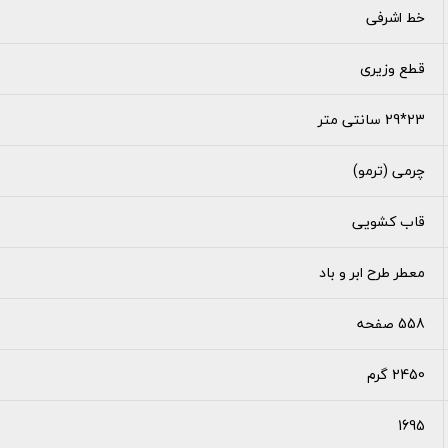
خط اشرفی
قطع وزیری
23*29 سانتی متر
چرمی (ترمو)
قاب کشویی
معطر طرح ابر و باد
558 صفحه
2450 گرم
1695