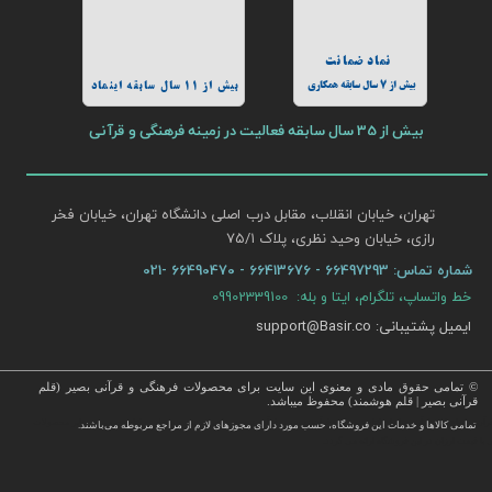
نماد ضمانت
بیش از 7 سال سابقه همکاری
بیش از 11 سال سابقه اینماد
بیش از 35 سال سابقه فعالیت در زمینه فرهنگی و قرآنی
تهران، خیابان انقلاب، مقابل درب اصلی دانشگاه تهران، خیابان فخر
رازی، خیابان وحید نظری، پلاک ۷۵/۱​​​​​​​
شماره تماس:
66497293 - 66413676 - 66490470 -021
خط واتساپ، تلگرام، ایتا و بله: 09902339100
ایمیل پشتیبانی: support@Basir.co
© تمامی حقوق مادی و معنوی این سایت برای محصولات فرهنگی و قرآنی بصیر (قلم
قرآنی بصیر | قلم هوشمند) محفوظ میباشد.
قرآن ، انواع قلم قرآنی ، انواع کتاب نفیس و قرآن نفیس , قرآن عروس , کتب نفیس و معطر , کتاب چرمی و سایر محصولات
تمامی كالاها و خدمات این فروشگاه، حسب مورد دارای مجوزهای لازم از مراجع مربوطه می‌باشند.
 با قیمت ارزان در این فروشگاه ارائه می گردد.