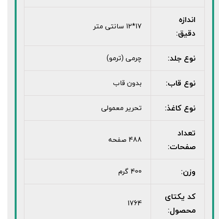
اندازه
17*12 سانتی متر
دقیق:
نوع جلد:
چرمی (ترمو)
نوع قاب:
بدون قاب
نوع کاغذ:
تحریر معمولی
تعداد
488 صفحه
صفحات:
وزن:
400 گرم
کد یکتای
1764
محصول: