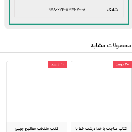
شابک:
978-622-5341-70-8
محصولات مشابه
۲۰ درصد
۲۰ درصد
کتاب مناجات با خدا درشت خط با
کتاب منتخب مفاتیح جیبی