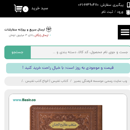
پیگیری سفارش: 66490470-021
سبد خرید
۰
حساب کاربری من
ورود
/
ثبت نام
تغییر گذر واژه
ارسال سریع و روزانه سفارشات
>
ارسال رایگان
بالای 3 میلیون تومان
سفارشات
خروج از حساب کاربری
جستجو
! قیمت و موجودی به روز است; با خیال راحت خرید کنید
وب سایت رسمی موسسه فرهنگی بصیر
کتاب نفیس | انواع کتب نفیس
کتاب منتخب مف