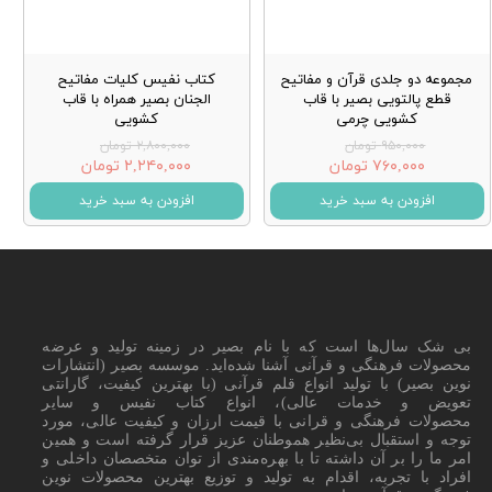
مجموعه دو جلدی قرآن و مفاتیح
کتاب نفیس کلیات مفاتیح
قطع پالتویی بصیر با قاب
الجنان بصیر همراه با قاب
کشویی چرمی
کشویی
۹۵۰,۰۰۰ تومان
۲,۸۰۰,۰۰۰ تومان
۷۶۰,۰۰۰ تومان
۲,۲۴۰,۰۰۰ تومان
افزودن به سبد خرید
افزودن به سبد خرید
بی شک سال‌ها است که با نام بصیر در زمینه تولید و عرضه
محصولات فرهنگی و قرآنی آشنا شده‌اید. موسسه بصیر (انتشارات
نوین بصیر) با تولید انواع قلم قرآنی (با بهترین کیفیت، گارانتی
تعویض و خدمات عالی)، انواع کتاب نفیس و سایر
محصولات فرهنگی و قرانی با قیمت ارزان و کیفیت عالی، مورد
توجه و استقبال بی‌نظیر هموطنان عزیز قرار گرفته است و همین
امر ما را بر آن داشته تا با بهره‌مندی از توان متخصصان داخلی و
افراد با تجربه، اقدام به تولید و توزیع بهترین محصولات نوین