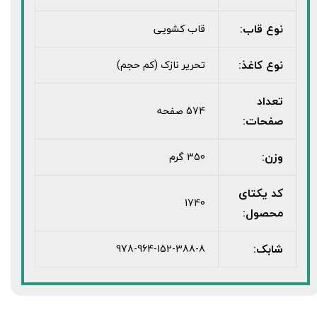
نوع قاب:
قاب کشویی
نوع کاغذ:
تحریر نازک (کم حجم)
تعداد
574 صفحه
صفحات:
وزن:
350 گرم
کد یکتای
1740
محصول:
شابک:
978-964-152-388-8