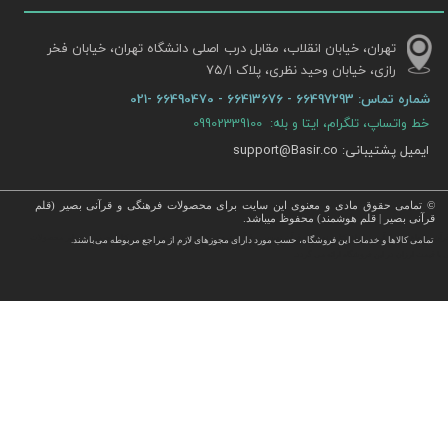
تهران، خیابان انقلاب، مقابل درب اصلی دانشگاه تهران، خیابان فخر
رازی، خیابان وحید نظری، پلاک ۷۵/۱​​​​​​​
شماره تماس:
66497293 - 66413676 - 66490470 -021
خط واتساپ، تلگرام، ایتا و بله: 09902339100
ایمیل پشتیبانی: support@Basir.co
© تمامی حقوق مادی و معنوی این سایت برای محصولات فرهنگی و قرآنی بصیر (قلم
قرآنی بصیر | قلم هوشمند) محفوظ میباشد.
قرآن ، انواع قلم قرآنی ، انواع کتاب نفیس و قرآن نفیس , قرآن عروس , کتب نفیس و معطر , کتاب چرمی و سایر محصولات
تمامی كالاها و خدمات این فروشگاه، حسب مورد دارای مجوزهای لازم از مراجع مربوطه می‌باشند.
 با قیمت ارزان در این فروشگاه ارائه می گردد.