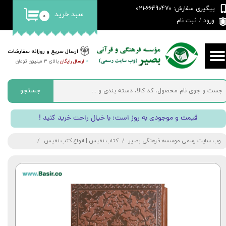
پیگیری سفارش: 66490470-021
سبد خرید
۰
حساب کاربری من
ورود
/
ثبت نام
تغییر گذر واژه
ارسال سریع و روزانه سفارشات
>
ارسال رایگان
بالای 3 میلیون تومان
سفارشات
خروج از حساب کاربری
جستجو
! قیمت و موجودی به روز است; با خیال راحت خرید کنید
وب سایت رسمی موسسه فرهنگی بصیر
کتاب نفیس | انواع کتب نفیس
کتاب دیوان حا