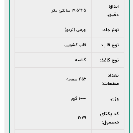
اندازه
25*17.5 سانتی متر
دقیق:
نوع جلد:
چرمی (ترمو)
نوع قاب:
قاب کشویی
نوع کاغذ:
گلاسه
تعداد
456 صفحه
صفحات:
وزن:
1000 گرم
کد یکتای
1729
محصول: