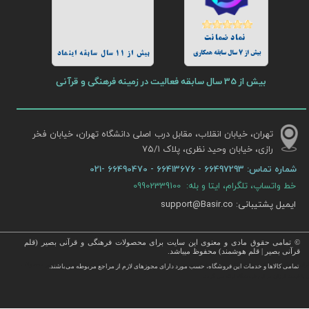
نماد ضمانت
بیش از 7 سال سابقه همکاری
بیش از 11 سال سابقه اینماد
بیش از 35 سال سابقه فعالیت در زمینه فرهنگی و قرآنی
تهران، خیابان انقلاب، مقابل درب اصلی دانشگاه تهران، خیابان فخر
رازی، خیابان وحید نظری، پلاک ۷۵/۱​​​​​​​
شماره تماس:
66497293 - 66413676 - 66490470 -021
خط واتساپ، تلگرام، ایتا و بله: 09902339100
ایمیل پشتیبانی: support@Basir.co
© تمامی حقوق مادی و معنوی این سایت برای محصولات فرهنگی و قرآنی بصیر (قلم
قرآنی بصیر | قلم هوشمند) محفوظ میباشد.
قرآن ، انواع قلم قرآنی ، انواع کتاب نفیس و قرآن نفیس , قرآن عروس , کتب نفیس و معطر , کتاب چرمی و سایر محصولات
تمامی كالاها و خدمات این فروشگاه، حسب مورد دارای مجوزهای لازم از مراجع مربوطه می‌باشند.
 با قیمت ارزان در این فروشگاه ارائه می گردد.