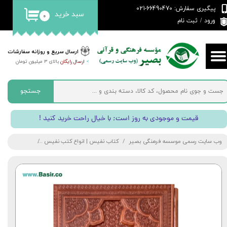
پیگیری سفارش: 66490470-021
سبد خرید
۰
حساب کاربری من
ورود
/
ثبت نام
تغییر گذر واژه
ارسال سریع و روزانه سفارشات
>
ارسال رایگان
بالای 3 میلیون تومان
سفارشات
خروج از حساب کاربری
جستجو
! قیمت و موجودی به روز است; با خیال راحت خرید کنید
وب سایت رسمی موسسه فرهنگی بصیر
کتاب نفیس | انواع کتب نفیس
کتاب نفیس شا