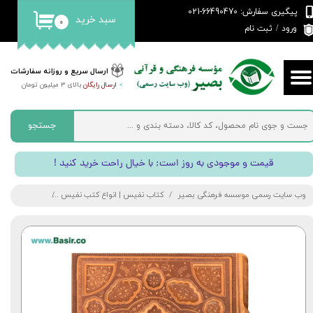
پیگیری سفارش: 66490470-021
سبد خرید
۰
حساب کاربری من
ورود
/
ثبت نام
تغییر گذر واژه
ارسال سریع و روزانه سفارشات
>
ارسال رایگان
بالای 3 میلیون تومان
سفارشات
خروج از حساب کاربری
جستجو
! قیمت و موجودی به روز است; با خیال راحت خرید کنید
وب سایت رسمی موسسه فرهنگی بصیر
کتاب نفیس | انواع کتب نفیس
کتاب دیوان حاف