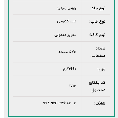
نوع جلد:
چرمی (ترمو)
نوع قاب:
قاب کشویی
نوع کاغذ:
تحریر معمولی
تعداد
575 صفحه
صفحات:
وزن:
2660گرم
کد یکتای
1713
محصول:
شابک:
978-964-336-031-3