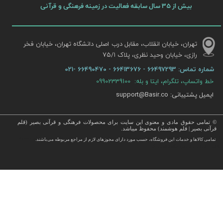
بیش از 35 سال سابقه فعالیت در زمینه فرهنگی و قرآنی
تهران، خیابان انقلاب، مقابل درب اصلی دانشگاه تهران، خیابان فخر
رازی، خیابان وحید نظری، پلاک ۷۵/۱​​​​​​​
شماره تماس:
66497293 - 66413676 - 66490470 -021
خط واتساپ، تلگرام، ایتا و بله: 09902339100
ایمیل پشتیبانی: support@Basir.co
© تمامی حقوق مادی و معنوی این سایت برای محصولات فرهنگی و قرآنی بصیر (قلم
قرآنی بصیر | قلم هوشمند) محفوظ میباشد.
قرآن ، انواع قلم قرآنی ، انواع کتاب نفیس و قرآن نفیس , قرآن عروس , کتب نفیس و معطر , کتاب چرمی و سایر محصولات
تمامی كالاها و خدمات این فروشگاه، حسب مورد دارای مجوزهای لازم از مراجع مربوطه می‌باشند.
 با قیمت ارزان در این فروشگاه ارائه می گردد.