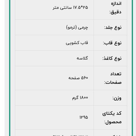
اندازه
25*17.5 سانتی متر
دقیق:
نوع جلد:
چرمی (ترمو)
نوع قاب:
قاب کشویی
نوع کاغذ:
گلاسه
تعداد
560 صفحه
صفحات:
وزن:
1800 گرم
کد یکتای
1295
محصول: