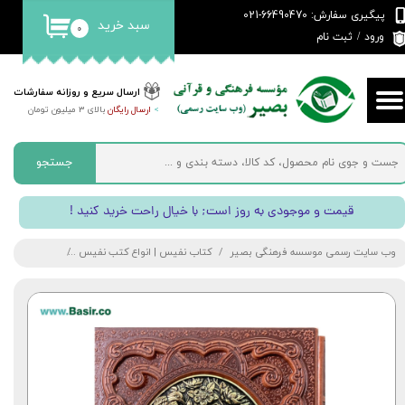
پیگیری سفارش: 66490470-021
سبد خرید
۰
حساب کاربری من
ورود
/
ثبت نام
تغییر گذر واژه
ارسال سریع و روزانه سفارشات
>
ارسال رایگان
بالای 3 میلیون تومان
سفارشات
خروج از حساب کاربری
جستجو
! قیمت و موجودی به روز است; با خیال راحت خرید کنید
وب سایت رسمی موسسه فرهنگی بصیر
کتاب نفیس | انواع کتب نفیس
کتاب نفیس دی