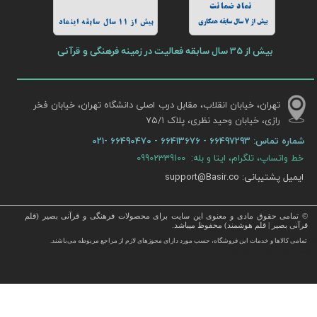
نماد ضمانت
بیش از 7 سال سابقه همکاری
بیش از 11 سال سابقه اینماد
بیش از 35 سال سابقه فعالیت در زمینه فرهنگی و قرآنی
تهران، خیابان انقلاب، مقابل درب اصلی دانشگاه تهران، خیابان فخر
رازی، خیابان وحید نظری، پلاک ۷۵/۱​​​​​​​
شماره تماس:
66497293 - 66413676 - 66490470 -021
خط واتساپ، تلگرام، ایتا و بله: 09902339100
ایمیل پشتیبانی: support@Basir.co
© تمامی حقوق مادی و معنوی این سایت برای محصولات فرهنگی و قرآنی بصیر (قلم
قرآنی بصیر | قلم هوشمند) محفوظ میباشد.
قرآن ، انواع قلم قرآنی ، انواع کتاب نفیس و قرآن نفیس , قرآن عروس , کتب نفیس و معطر , کتاب چرمی و سایر محصولات
تمامی كالاها و خدمات این فروشگاه، حسب مورد دارای مجوزهای لازم از مراجع مربوطه می‌باشند.
 با قیمت ارزان در این فروشگاه ارائه می گردد.