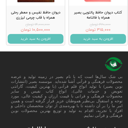
کتاب دیوان حافظ پالتویی بصیر
دیوان حافظ نفیس و معطر رحلی
همراه با فالنامه
همراه با قاب چرمی لیزری
۴۲۰,۰۰۰ تومان
۱۴,۰۰۰,۰۰۰ تومان
۳۱۵,۰۰۰ تومان
۱۰,۵۰۰,۰۰۰ تومان
افزودن به سبد خرید
افزودن به سبد خرید
بی شک سال‌ها است که با نام بصیر در زمینه تولید و عرضه
محصولات فرهنگی و قرآنی آشنا شده‌اید. موسسه بصیر (انتشارات
نوین بصیر) با تولید انواع قلم قرآنی (با بهترین کیفیت، گارانتی
تعویض و خدمات عالی)، انواع کتاب نفیس و سایر
محصولات فرهنگی و قرانی با قیمت ارزان و کیفیت عالی، مورد
توجه و استقبال بی‌نظیر هموطنان عزیز قرار گرفته است و همین
امر ما را بر آن داشته تا با بهره‌مندی از توان متخصصان داخلی و
افراد با تجربه، اقدام به تولید و توزیع بهترین محصولات نوین
فرهنگی و قرآنی نماییم.