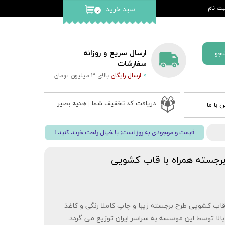
ت نام
سبد خرید
۰
کاربری من
گذر واژه
ارسال سریع و روزانه
جو
ات
سفارشات
>
ارسال رایگان
بالای 3 میلیون تومان
از حساب
دریافت کد تخفیف شما | هدیه بصیر
 با ما
 ادعیه
! قیمت و موجودی به روز است; با خیال راحت خرید کنید
ب نفیس
 قلم بصیر
رجسته همراه با قاب کشویی
اب کشویی طرح برجسته زیبا و چاپ کاملا رنگی و کاغذ
بالا توسط این موسسه به سراسر ایران توزیع می گردد.