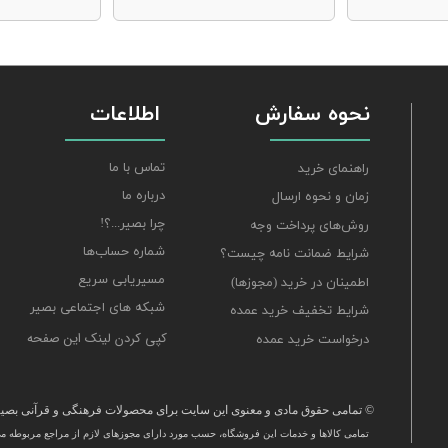
نحوه سفارش
اطلاعات
تماس با ما
راهنمای خرید
درباره ما
زمان و نحوه ارسال
چرا بصیر...؟!
روش‌های پرداخت وجه
شماره حساب‌ها
شرایط ضمانت نامه چیست؟
مسیریابی سریع
اطمینان در خرید (مجوزها)
شبکه های اجتماعی بصیر
شرایط تخفیف خرید عمده
کپی کردن لینک این صفحه
درخواست خرید عمده
© تمامی حقوق مادی و معنوی این سایت برای محصولات فرهنگی و قرآنی بصیر 
تمامی كالاها و خدمات این فروشگاه، حسب مورد دارای مجوزهای لازم از مراجع مربوطه می‌