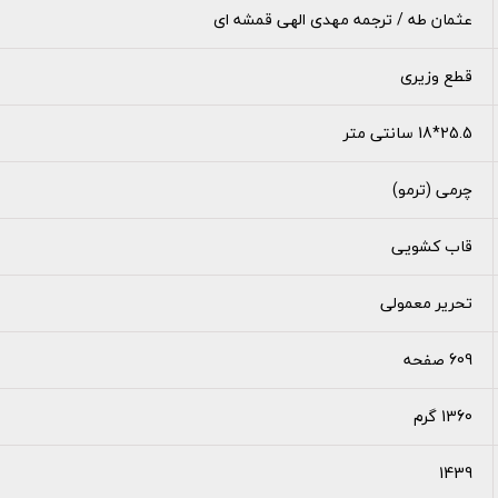
عثمان طه / ترجمه مهدی الهی قمشه ای
قطع وزیری
25.5*18 سانتی متر
چرمی (ترمو)
قاب کشویی
تحریر معمولی
609 صفحه
1360 گرم
1439