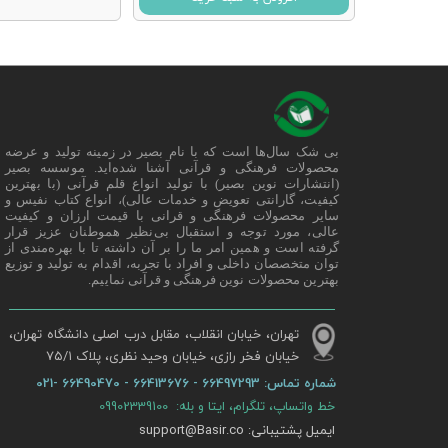
بی شک سال‌ها است که با نام بصیر در زمینه تولید و عرضه
محصولات فرهنگی و قرآنی آشنا شده‌اید. موسسه بصیر
(انتشارات نوین بصیر) با تولید انواع قلم قرآنی (با بهترین
کیفیت، گارانتی تعویض و خدمات عالی)، انواع کتاب نفیس و
سایر محصولات فرهنگی و قرانی با قیمت ارزان و کیفیت
عالی، مورد توجه و استقبال بی‌نظیر هموطنان عزیز قرار
گرفته است و همین امر ما را بر آن داشته تا با بهره‌مندی از
توان متخصصان داخلی و افراد با تجربه، اقدام به تولید و توزیع
بهترین محصولات نوین فرهنگی و قرآنی نماییم.
تهران، خیابان انقلاب، مقابل درب اصلی دانشگاه تهران،
خیابان فخر رازی، خیابان وحید نظری، پلاک ۷۵/۱​​​​​​​
شماره تماس:
66497293 - 66413676 - 66490470 -021
خط واتساپ، تلگرام، ایتا و بله: 09902339100
ایمیل پشتیبانی: support@Basir.co