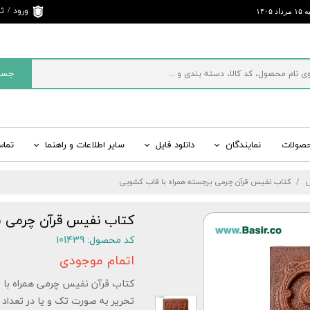
ورود
/
ثب
د ۱۴۰۵
حساب 
تغییر 
جست
سفارش
خروج 
کاربری
حصولات
نمایندگان
دانلود فایل
سایر اطلاعات و راهنما
تماس
ی
ت
ید
راسر ایران
قرآن رنگی، کتاب رنگی
اطلاعات تماس و ارسال پیام
سایت های رسمی بصیر
مفاتیح الجنان، منتخب
س
کتاب نفیس قرآن چرمی برجسته همراه با قاب کشویی
 ادبیات
شبکه‌های اجتماعی
شاهنامه نفیس، شاهنامه چرمی
سایر کتب نفیس، کتا
لیست قیمت کلی انواع
کتاب نفیس قرآن چرمی ب
کد محصول: 101439
اتمام موجودی
کتاب قرآن نفیس چرمی همراه با ق
تحریر به صورت تک و یا در تعداد 