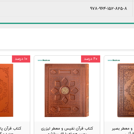
978-964-152-825-8
۲۰ درصد
۱۰ درصد
و معطر بصیر
کتاب قرآن نفیس و معطر لیزری
کتاب قرآن پا
قرآنی
بصیر همراه با قاب بازشو
جدید - ک