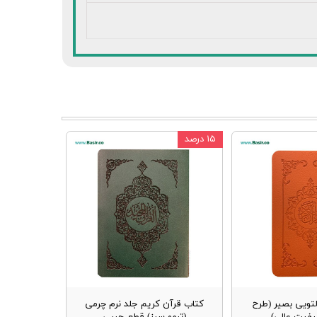
۱۵ درصد
لتویی بصیر (طرح
کتاب قرآن کریم جلد نرم چرمی
یفیت عالی)
(ترمو سبز) قطع جیبی