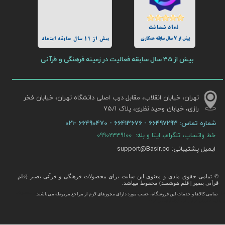
نماد ضمانت
بیش از 7 سال سابقه همکاری
بیش از 11 سال سابقه اینماد
بیش از 35 سال سابقه فعالیت در زمینه فرهنگی و قرآنی
تهران، خیابان انقلاب، مقابل درب اصلی دانشگاه تهران، خیابان فخر
رازی، خیابان وحید نظری، پلاک ۷۵/۱​​​​​​​
شماره تماس:
66497293 - 66413676 - 66490470 -021
خط واتساپ، تلگرام، ایتا و بله: 09902339100
ایمیل پشتیبانی: support@Basir.co
© تمامی حقوق مادی و معنوی این سایت برای محصولات فرهنگی و قرآنی بصیر (قلم
قرآنی بصیر | قلم هوشمند) محفوظ میباشد.
قرآن ، انواع قلم قرآنی ، انواع کتاب نفیس و قرآن نفیس , قرآن عروس , کتب نفیس و معطر , کتاب چرمی و سایر محصولات
تمامی كالاها و خدمات این فروشگاه، حسب مورد دارای مجوزهای لازم از مراجع مربوطه می‌باشند.
 با قیمت ارزان در این فروشگاه ارائه می گردد.