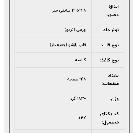
اندازه
28*21.5 سانتی متر
دقیق:
نوع جلد:
چرمی (ترمو)
نوع قاب:
قاب بازشو (جعبه دار)
نوع کاغذ:
گلاسه
تعداد
248صفحه
صفحات:
وزن:
1830 گرم
کد یکتای
1647
محصول: