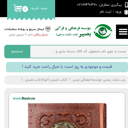
پیگیری سفارش: 66490470-021
سبد خرید
۰
حساب کاربری من
ورود
/
ثبت نام
تغییر گذر واژه
ارسال سریع و روزانه سفارشات
>
ارسال رایگان
بالای 3 میلیون تومان
سفارشات
خروج از حساب کاربری
جستجو
! قیمت و موجودی به روز است; با خیال راحت خرید کنید
وب سایت رسمی موسسه فرهنگی بصیر
کتاب نفیس | انواع کتب نفیس
کتاب نفیس گل