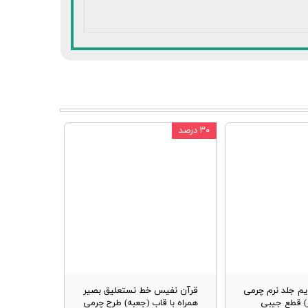
۳۰ درصد
یم جلد نرم چرمی
قرآن نفیس خط نستعلیق بصیر
ز) قطع جیبی
همراه با قاب (جعبه) طرح چرمی