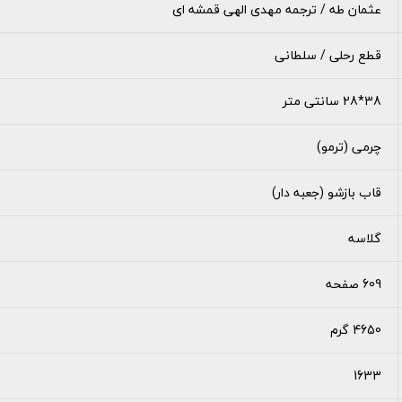
عثمان طه / ترجمه مهدی الهی قمشه ای
قطع رحلی / سلطانی
38*28 سانتی متر
چرمی (ترمو)
قاب بازشو (جعبه دار)
گلاسه
609 صفحه
4650 گرم
1633