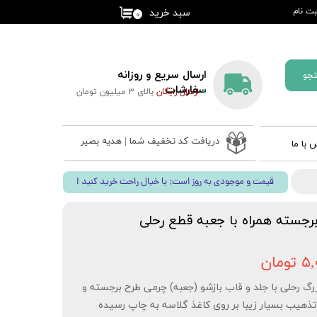
ت نام
سبد خرید
۰
کاربری من
گذر واژه
ارسال سریع و روزانه
جو
ات
سفارشات
>
ارسال رایگان
بالای 3 میلیون تومان
از حساب
دریافت کد تخفیف شما | هدیه بصیر
 با ما
 ادعیه
! قیمت و موجودی به روز است; با خیال راحت خرید کنید
ب نفیس
 قلم بصیر
جسته همراه با جعبه قطع رحلی
مان
گ رحلی با جلد و قاب بازشو (جعبه) چرمی طرح برجسته و
تذهیب بسیار زیبا بر روی کاغذ گلاسه به چاپ رسیده