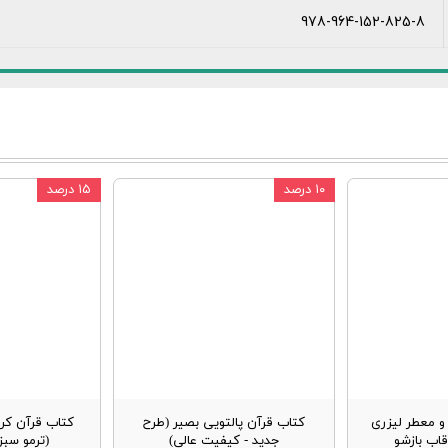
978-964-152-825-8
۱۰ درصد
۱۵ درصد
 معطر لیزری
کتاب قرآن پالتویی بصیر (طرح
کتاب قرآن کر
قاب بازشو
جدید - کیفیت عالی)
(ترمو سب