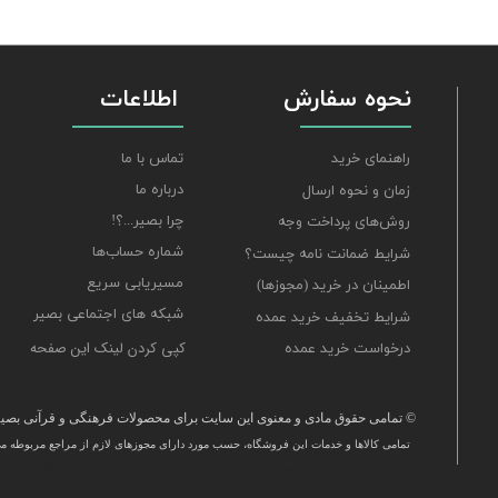
نحوه سفارش
اطلاعات
تماس با ما
راهنمای خرید
درباره ما
زمان و نحوه ارسال
چرا بصیر...؟!
روش‌های پرداخت وجه
شماره حساب‌ها
شرایط ضمانت نامه چیست؟
مسیریابی سریع
اطمینان در خرید (مجوزها)
شبکه های اجتماعی بصیر
شرایط تخفیف خرید عمده
کپی کردن لینک این صفحه
درخواست خرید عمده
© تمامی حقوق مادی و معنوی این سایت برای محصولات فرهنگی و قرآنی بصیر 
تمامی كالاها و خدمات این فروشگاه، حسب مورد دارای مجوزهای لازم از مراجع مربوطه می‌
​خرید قرآن ، انواع قلم قرآنی ، انواع کتاب نفیس و قرآن نفیس , قرآن عروس , کتب نفیس و معطر , کتاب چرمی و س