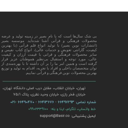
بی شک سال‌ها است که با نام بصیر در زمینه تولید و عرضه
محصولات فرهنگی و قرآنی آشنا شده‌اید. موسسه بصیر
(انتشارات نوین بصیر) با تولید انواع قلم قرآنی (با بهترین
کیفیت، گارانتی تعویض و خدمات عالی)، انواع کتاب نفیس و
سایر محصولات فرهنگی و قرانی با قیمت ارزان و کیفیت
عالی، مورد توجه و استقبال بی‌نظیر هموطنان عزیز قرار
گرفته است و همین امر ما را بر آن داشته تا با بهره‌مندی از
توان متخصصان داخلی و افراد با تجربه، اقدام به تولید و توزیع
بهترین محصولات نوین فرهنگی و قرآنی نماییم.
تهران، خیابان انقلاب، مقابل درب اصلی دانشگاه تهران،
خیابان فخر رازی، خیابان وحید نظری، پلاک ۷۵/۱​​​​​​​
شماره تماس:
66497293 - 66413676 - 66490470 -021
خط واتساپ، تلگرام، ایتا و بله: 09902339100
ایمیل پشتیبانی: support@Basir.co