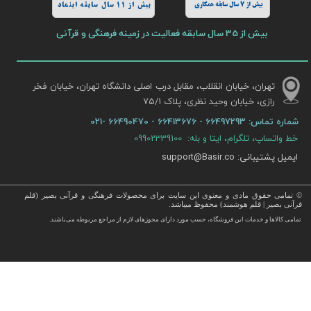
بیش از 7 سال سابقه همکاری
بیش از 11 سال سابقه اینماد
بیش از 35 سال سابقه فعالیت در زمینه فرهنگی و قرآنی
تهران، خیابان انقلاب، مقابل درب اصلی دانشگاه تهران، خیابان فخر
رازی، خیابان وحید نظری، پلاک ۷۵/۱​​​​​​​
شماره تماس:
66497293 - 66413676 - 66490470 -021
خط واتساپ، تلگرام، ایتا و بله: 09902339100
ایمیل پشتیبانی: support@Basir.co
© تمامی حقوق مادی و معنوی این سایت برای محصولات فرهنگی و قرآنی بصیر (قلم
قرآنی بصیر | قلم هوشمند) محفوظ میباشد.
قرآن ، انواع قلم قرآنی ، انواع کتاب نفیس و قرآن نفیس , قرآن عروس , کتب نفیس و معطر , کتاب چرمی و سایر محصولات
تمامی كالاها و خدمات این فروشگاه، حسب مورد دارای مجوزهای لازم از مراجع مربوطه می‌باشند.
 با قیمت ارزان در این فروشگاه ارائه می گردد.