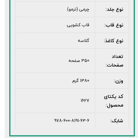
نوع جلد:
چرمی (ترمو)
نوع قاب:
قاب کشویی
نوع کاغذ:
گلاسه
تعداد
350 صفحه
صفحات:
وزن:
1380 گرم
کد یکتای
1627
محصول:
شابک:
978-600-8191-63-6