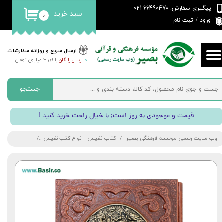
پیگیری سفارش: 66490470-021
سبد خرید
۰
حساب کاربری من
ورود
/
ثبت نام
تغییر گذر واژه
ارسال سریع و روزانه سفارشات
>
ارسال رایگان
بالای 3 میلیون تومان
سفارشات
خروج از حساب کاربری
جستجو
! قیمت و موجودی به روز است; با خیال راحت خرید کنید
وب سایت رسمی موسسه فرهنگی بصیر
کتاب نفیس | انواع کتب نفیس
کتاب نفیس بو