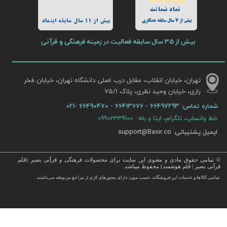
نماد ضمانت
بیش از 7 سال سابقه همکاری
بیش از 11 سال سابقه اینماد
بیش از 35 سال سابقه فعالیت در زمینه فرهنگی و قرآنی
تهران، خیابان انقلاب، مقابل درب اصلی دانشگاه تهران، خیابان فخر
رازی، خیابان وحید نظری، پلاک ۷۵/۱​​​​​​​
شماره تماس:
66497293 - 66413676 - 66490470 -021
خط واتساپ، تلگرام، ایتا و بله: 09902339100
ایمیل پشتیبانی: support@Basir.co
© تمامی حقوق مادی و معنوی این سایت برای محصولات فرهنگی و قرآنی بصیر (قلم
قرآنی بصیر | قلم هوشمند) محفوظ میباشد.
قرآن ، انواع قلم قرآنی ، انواع کتاب نفیس و قرآن نفیس , قرآن عروس , کتب نفیس و معطر , کتاب چرمی و سایر محصولات
تمامی كالاها و خدمات این فروشگاه، حسب مورد دارای مجوزهای لازم از مراجع مربوطه می‌باشند.
 با قیمت ارزان در این فروشگاه ارائه می گردد.