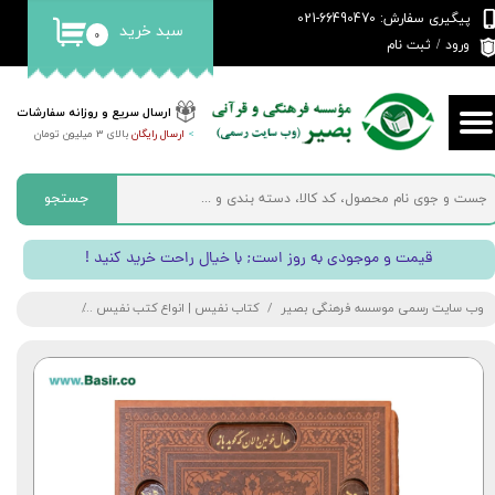
پیگیری سفارش: 66490470-021
سبد خرید
۰
حساب کاربری من
ورود
/
ثبت نام
تغییر گذر واژه
ارسال سریع و روزانه سفارشات
>
ارسال رایگان
بالای 3 میلیون تومان
سفارشات
خروج از حساب کاربری
جستجو
! قیمت و موجودی به روز است; با خیال راحت خرید کنید
وب سایت رسمی موسسه فرهنگی بصیر
کتاب نفیس | انواع کتب نفیس
کتاب حافظ نفی