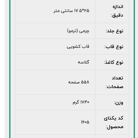
اندازه
25*17.5 سانتی متر
دقیق:
نوع جلد:
چرمی (ترمو)
نوع قاب:
قاب کشویی
نوع کاغذ:
گلاسه
تعداد
558 صفحه
صفحات:
وزن:
1740 گرم
کد یکتای
1605
محصول: