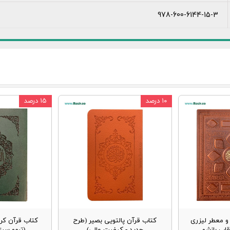
978-600-6144-15-3
۱۰ درصد
۱۵ درصد
 معطر لیزری
کتاب قرآن پالتویی بصیر (طرح
کتاب قرآن کر
قاب بازشو
جدید - کیفیت عالی)
(ترمو سب