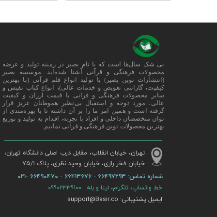
بی شک سال‌ها است که با نام بصیر در زمینه تولید و عرضه
محصولات فرهنگی و قرآنی آشنا شده‌اید. موسسه بصیر
(انتشارات نوین بصیر) با تولید انواع قلم قرآنی (با بهترین
کیفیت، گارانتی تعویض و خدمات عالی)، انواع کتاب نفیس و
سایر محصولات فرهنگی و قرانی با قیمت ارزان و کیفیت
عالی، مورد توجه و استقبال بی‌نظیر هموطنان عزیز قرار
گرفته است و همین امر ما را بر آن داشته تا با بهره‌مندی از
توان متخصصان داخلی و افراد با تجربه، اقدام به تولید و توزیع
بهترین محصولات نوین فرهنگی و قرآنی نماییم.
تهران، خیابان انقلاب، مقابل درب اصلی دانشگاه تهران،
خیابان فخر رازی، خیابان وحید نظری، پلاک ۷۵/۱​​​​​​​
شماره تماس:
66497293 - 66413676 - 66490470 -021
خط واتساپ، تلگرام، ایتا و بله: 09902339100
ایمیل پشتیبانی: support@Basir.co