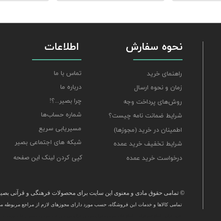
نحوه سفارش
اطلاعات
تماس با ما
راهنمای خرید
درباره ما
زمان و نحوه ارسال
چرا بصیر...؟!
روش‌های پرداخت وجه
شماره حساب‌ها
شرایط ضمانت نامه چیست؟
مسیریابی سریع
اطمینان در خرید (مجوزها)
شبکه های اجتماعی بصیر
شرایط تخفیف خرید عمده
کپی کردن لینک این صفحه
درخواست خرید عمده
© تمامی حقوق مادی و معنوی این سایت برای محصولات فرهنگی و قرآنی بصیر 
تمامی كالاها و خدمات این فروشگاه، حسب مورد دارای مجوزهای لازم از مراجع مربوطه می‌
​خرید قرآن ، انواع قلم قرآنی ، انواع کتاب نفیس و قرآن نفیس , قرآن عروس , کتب نفیس و معطر , کتاب چرمی و س