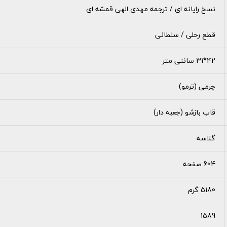
نسخ رایانه ای / ترجمه مهدی الهی قمشه ای
قطع رحلی / سلطانی
42*31 سانتی متر
چرمی (ترمو)
قاب بازشو (جعبه دار)
گلاسه
604 صفحه
5180 گرم
1589