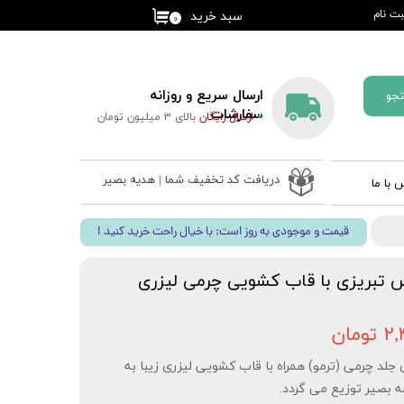
ت نام
سبد خرید
۰
کاربری من
گذر واژه
ارسال سریع و روزانه
جو
ات
سفارشات
>
ارسال رایگان
بالای 3 میلیون تومان
از حساب
دریافت کد تخفیف شما | هدیه بصیر
 با ما
 ادعیه
! قیمت و موجودی به روز است; با خیال راحت خرید کنید
ب نفیس
 قلم بصیر
تبریزی با قاب کشویی چرمی لیزری
مان
د چرمی (ترمو) همراه با قاب کشویی لیزری زیبا به
بصیر توزیع می گردد.