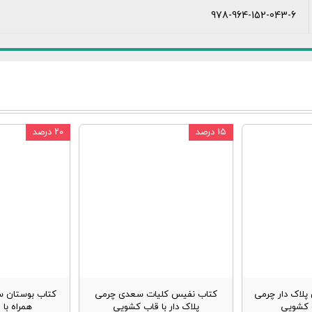
978-964-152-043-6
۱۵ درصد
۲۰ درصد
پلاک دار چرمی
کتاب نفیس کلیات سعدی چرمی
کتاب بوستان س
ب کشویی
پلاک دار با قاب کشویی
همراه با