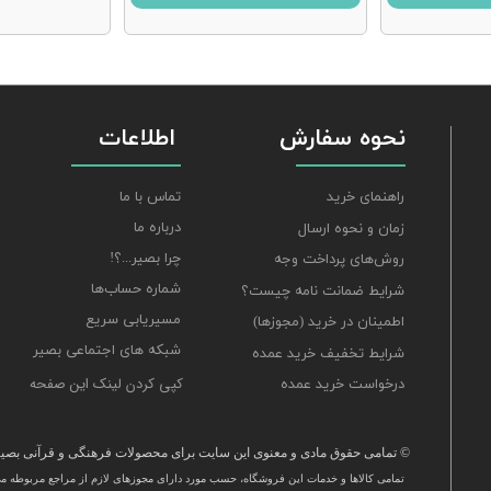
نحوه سفارش
اطلاعات
تماس با ما
راهنمای خرید
درباره ما
زمان و نحوه ارسال
چرا بصیر...؟!
روش‌های پرداخت وجه
شماره حساب‌ها
شرایط ضمانت نامه چیست؟
مسیریابی سریع
اطمینان در خرید (مجوزها)
شبکه های اجتماعی بصیر
شرایط تخفیف خرید عمده
کپی کردن لینک این صفحه
درخواست خرید عمده
© تمامی حقوق مادی و معنوی این سایت برای محصولات فرهنگی و قرآنی بصیر 
تمامی كالاها و خدمات این فروشگاه، حسب مورد دارای مجوزهای لازم از مراجع مربوطه می‌