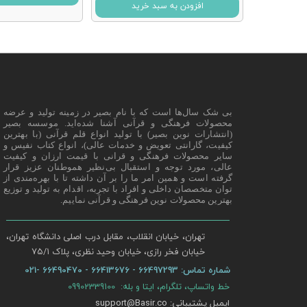
افزودن به سبد خرید
بی شک سال‌ها است که با نام بصیر در زمینه تولید و عرضه
محصولات فرهنگی و قرآنی آشنا شده‌اید. موسسه بصیر
(انتشارات نوین بصیر) با تولید انواع قلم قرآنی (با بهترین
کیفیت، گارانتی تعویض و خدمات عالی)، انواع کتاب نفیس و
سایر محصولات فرهنگی و قرانی با قیمت ارزان و کیفیت
عالی، مورد توجه و استقبال بی‌نظیر هموطنان عزیز قرار
گرفته است و همین امر ما را بر آن داشته تا با بهره‌مندی از
توان متخصصان داخلی و افراد با تجربه، اقدام به تولید و توزیع
بهترین محصولات نوین فرهنگی و قرآنی نماییم.
تهران، خیابان انقلاب، مقابل درب اصلی دانشگاه تهران،
خیابان فخر رازی، خیابان وحید نظری، پلاک ۷۵/۱​​​​​​​
شماره تماس:
66497293 - 66413676 - 66490470 -021
خط واتساپ، تلگرام، ایتا و بله: 09902339100
ایمیل پشتیبانی: support@Basir.co