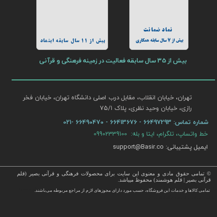
نماد ضمانت
بیش از 7 سال سابقه همکاری
بیش از 11 سال سابقه اینماد
بیش از 35 سال سابقه فعالیت در زمینه فرهنگی و قرآنی
تهران، خیابان انقلاب، مقابل درب اصلی دانشگاه تهران، خیابان فخر
رازی، خیابان وحید نظری، پلاک ۷۵/۱​​​​​​​
شماره تماس:
66497293 - 66413676 - 66490470 -021
خط واتساپ، تلگرام، ایتا و بله: 09902339100
ایمیل پشتیبانی: support@Basir.co
© تمامی حقوق مادی و معنوی این سایت برای محصولات فرهنگی و قرآنی بصیر (قلم
قرآنی بصیر | قلم هوشمند) محفوظ میباشد.
قرآن ، انواع قلم قرآنی ، انواع کتاب نفیس و قرآن نفیس , قرآن عروس , کتب نفیس و معطر , کتاب چرمی و سایر محصولات
تمامی كالاها و خدمات این فروشگاه، حسب مورد دارای مجوزهای لازم از مراجع مربوطه می‌باشند.
 با قیمت ارزان در این فروشگاه ارائه می گردد.