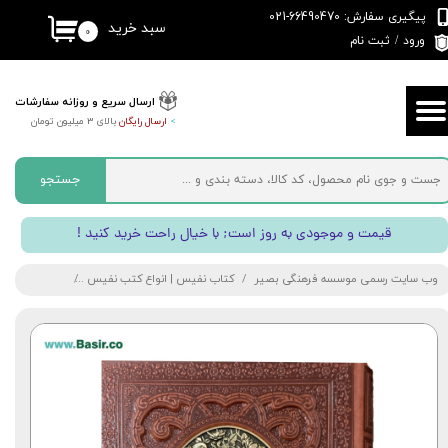
پیگیری سفارش: 66490470-021
سبد خرید
۰
حساب کاربری من
ورود
/
ثبت نام
تغییر گذر واژه
ارسال سریع و روزانه سفارشات
>
ارسال رایگان
بالای 3 میلیون تومان
سفارشات
خروج از حساب کاربری
جستجو
! قیمت و موجودی به روز است; با خیال راحت خرید کنید
وب سایت رسمی موسسه فرهنگی بصیر
کتاب نفیس | انواع کتب نفیس
کتاب شاهنامه 