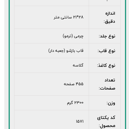
اندازه
28*21 سانتی متر
دقیق:
نوع جلد:
چرمی (ترمو)
نوع قاب:
قاب بازشو (جعبه دار)
نوع کاغذ:
گلاسه
تعداد
455 صفحه
صفحات:
وزن:
2300 گرم
کد یکتای
1571
محصول: