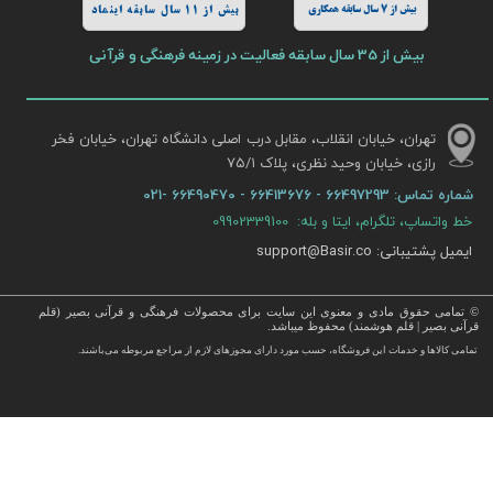
بیش از 7 سال سابقه همکاری
بیش از 11 سال سابقه اینماد
بیش از 35 سال سابقه فعالیت در زمینه فرهنگی و قرآنی
تهران، خیابان انقلاب، مقابل درب اصلی دانشگاه تهران، خیابان فخر
رازی، خیابان وحید نظری، پلاک ۷۵/۱​​​​​​​
شماره تماس:
66497293 - 66413676 - 66490470 -021
خط واتساپ، تلگرام، ایتا و بله: 09902339100
ایمیل پشتیبانی: support@Basir.co
© تمامی حقوق مادی و معنوی این سایت برای محصولات فرهنگی و قرآنی بصیر (قلم
قرآنی بصیر | قلم هوشمند) محفوظ میباشد.
قرآن ، انواع قلم قرآنی ، انواع کتاب نفیس و قرآن نفیس , قرآن عروس , کتب نفیس و معطر , کتاب چرمی و سایر محصولات
تمامی كالاها و خدمات این فروشگاه، حسب مورد دارای مجوزهای لازم از مراجع مربوطه می‌باشند.
 با قیمت ارزان در این فروشگاه ارائه می گردد.