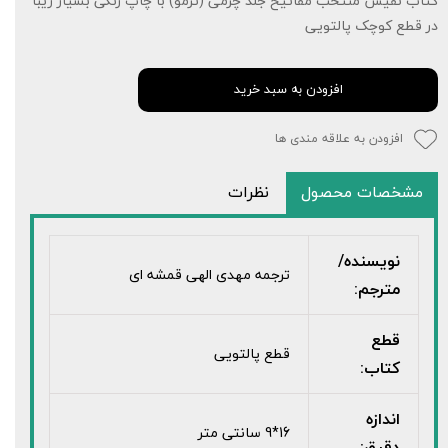
کتاب نفیس منتخب مفاتیح جلد چرمی (ترمو) با چاپ رنگی بسیار زیبا
در قطع کوچک پالتویی
افزودن به سبد خرید
افزودن به علاقه مندی ها
مشخصات محصول
نظرات
نویسنده/
ترجمه مهدی الهی قمشه ای
مترجم:
قطع
قطع پالتویی
کتاب:
اندازه
16*9 سانتی متر
دقیق: