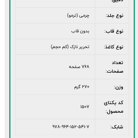
نوع جلد:
چرمی (ترمو)
نوع قاب:
بدون قاب
نوع کاغذ:
تحریر نازک (کم حجم)
تعداد
768 صفحه
صفحات:
وزن:
270 گرم
کد یکتای
1507
محصول:
شابک:
978-964-152-541-7