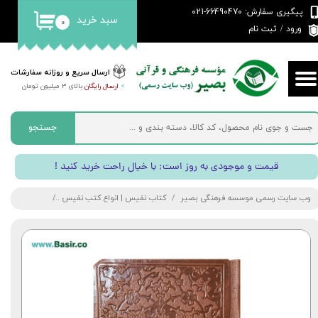
پیگیری سفارش: 66490470-021
سبد خرید
۰
حساب کاربری من
ورود
/
ثبت نام
تغییر گذر واژه
ارسال سریع و روزانه سفارشات
>
ارسال رایگان
بالای 3 میلیون تومان
سفارشات
خروج از حساب کاربری
جستجو
! قیمت و موجودی به روز است; با خیال راحت خرید کنید
وب سایت رسمی موسسه فرهنگی بصیر
کتاب نفیس | انواع کتب نفیس
کتاب نفیس منت