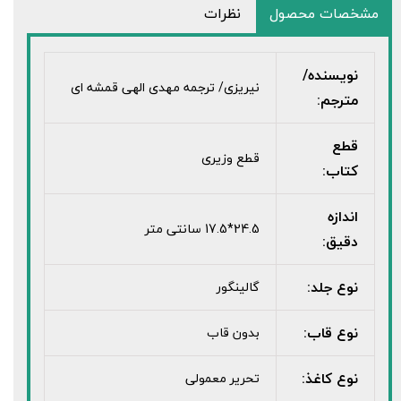
مشخصات محصول
نظرات
نویسنده/
نیریزی/ ترجمه مهدی الهی قمشه ای
مترجم:
قطع
قطع وزیری
کتاب:
اندازه
24.5*17.5 سانتی متر
دقیق:
نوع جلد:
گالینگور
نوع قاب:
بدون قاب
نوع کاغذ:
تحریر معمولی