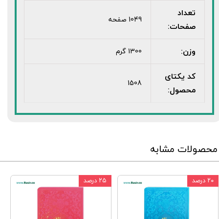
تعداد
1049 صفحه
صفحات:
وزن:
1300 گرم
کد یکتای
1508
محصول:
محصولات مشابه
۲۰ درصد
۲۵ درصد