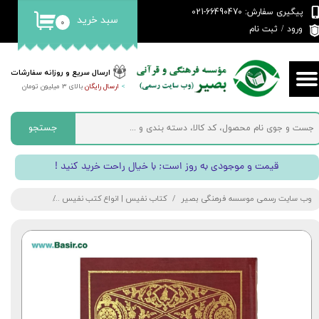
پیگیری سفارش: 66490470-021
سبد خرید
۰
حساب کاربری من
ورود
/
ثبت نام
تغییر گذر واژه
ارسال سریع و روزانه سفارشات
>
ارسال رایگان
بالای 3 میلیون تومان
سفارشات
خروج از حساب کاربری
جستجو
! قیمت و موجودی به روز است; با خیال راحت خرید کنید
وب سایت رسمی موسسه فرهنگی بصیر
کتاب نفیس | انواع کتب نفیس
کتاب قرآن نیری