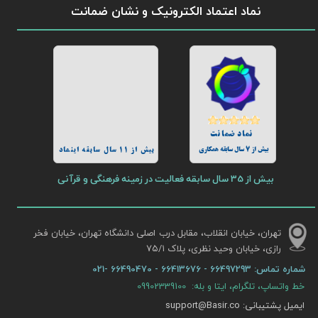
نماد اعتماد الکترونیک و نشان ضمانت
نماد ضمانت
بیش از 7 سال سابقه همکاری
بیش از 11 سال سابقه اینماد
بیش از 35 سال سابقه فعالیت در زمینه فرهنگی و قرآنی
تهران، خیابان انقلاب، مقابل درب اصلی دانشگاه تهران، خیابان فخر
رازی، خیابان وحید نظری، پلاک ۷۵/۱​​​​​​​
شماره تماس:
66497293 - 66413676 - 66490470 -021
خط واتساپ، تلگرام، ایتا و بله: 09902339100
ایمیل پشتیبانی: support@Basir.co