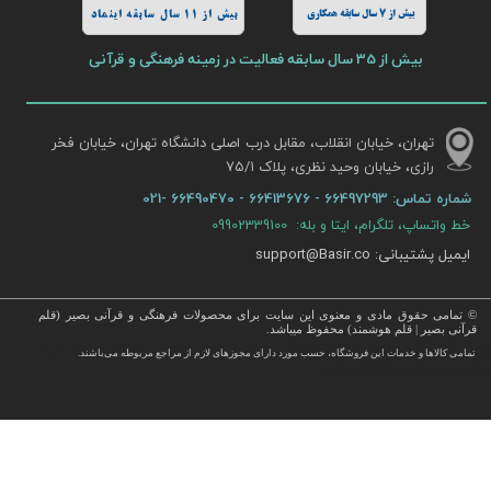
بیش از 7 سال سابقه همکاری
بیش از 11 سال سابقه اینماد
بیش از 35 سال سابقه فعالیت در زمینه فرهنگی و قرآنی
تهران، خیابان انقلاب، مقابل درب اصلی دانشگاه تهران، خیابان فخر
رازی، خیابان وحید نظری، پلاک ۷۵/۱​​​​​​​
شماره تماس:
66497293 - 66413676 - 66490470 -021
خط واتساپ، تلگرام، ایتا و بله: 09902339100
ایمیل پشتیبانی: support@Basir.co
© تمامی حقوق مادی و معنوی این سایت برای محصولات فرهنگی و قرآنی بصیر (قلم
قرآنی بصیر | قلم هوشمند) محفوظ میباشد.
قرآن ، انواع قلم قرآنی ، انواع کتاب نفیس و قرآن نفیس , قرآن عروس , کتب نفیس و معطر , کتاب چرمی و سایر محصولات
تمامی كالاها و خدمات این فروشگاه، حسب مورد دارای مجوزهای لازم از مراجع مربوطه می‌باشند.
 با قیمت ارزان در این فروشگاه ارائه می گردد.