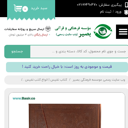
پیگیری سفارش: 66490470-021
سبد خرید
۰
حساب کاربری من
ورود
/
ثبت نام
تغییر گذر واژه
ارسال سریع و روزانه سفارشات
>
ارسال رایگان
بالای 3 میلیون تومان
سفارشات
خروج از حساب کاربری
جستجو
! قیمت و موجودی به روز است; با خیال راحت خرید کنید
وب سایت رسمی موسسه فرهنگی بصیر
کتاب نفیس | انواع کتب نفیس
کتاب نفیس فرم