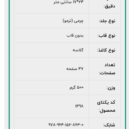
24*17 سانتی متر
دقیق:
نوع جلد:
چرمی (ترمو)
نوع قاب:
بدون قاب
نوع کاغذ:
گلاسه
تعداد
47 صفحه
صفحات:
وزن:
500 گرم
کد یکتای
1498
محصول:
شابک:
978-964-152-863-0