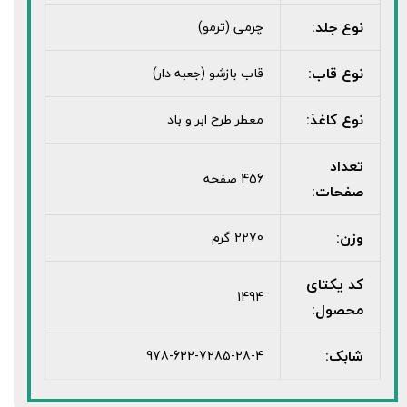
نوع جلد:
چرمی (ترمو)
نوع قاب:
قاب بازشو (جعبه دار)
نوع کاغذ:
معطر طرح ابر و باد
تعداد
456 صفحه
صفحات:
وزن:
2270 گرم
کد یکتای
1494
محصول:
شابک:
978-622-7285-28-4