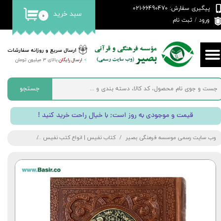
پیگیری سفارش: 66490470-021
سبد خرید
۰
حساب کاربری من
ورود
/
ثبت نام
تغییر گذر واژه
ارسال سریع و روزانه سفارشات
>
ارسال رایگان
بالای 3 میلیون تومان
سفارشات
خروج از حساب کاربری
جستجو
! قیمت و موجودی به روز است; با خیال راحت خرید کنید
وب سایت رسمی موسسه فرهنگی بصیر
کتاب نفیس | انواع کتب نفیس
کتاب نفیس و م