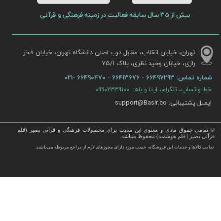
بیش از 35 سال سابقه فعالیت در زمینه فرهنگی و قرآنی
تهران، خیابان انقلاب، مقابل درب اصلی دانشگاه تهران، خیابان فخر
رازی، خیابان وحید نظری، پلاک ۷۵/۱​​​​​​​
شماره تماس:
66497293 - 66413676 - 66490470 -021
خط واتساپ، تلگرام، ایتا و بله: 09902339100
ایمیل پشتیبانی: support@Basir.co
© تمامی حقوق مادی و معنوی این سایت برای محصولات فرهنگی و قرآنی بصیر (قلم
قرآنی بصیر | قلم هوشمند) محفوظ میباشد.
قرآن ، انواع قلم قرآنی ، انواع کتاب نفیس و قرآن نفیس , قرآن عروس , کتب نفیس و معطر , کتاب چرمی و سایر محصولات
تمامی كالاها و خدمات این فروشگاه، حسب مورد دارای مجوزهای لازم از مراجع مربوطه می‌باشند.
 با قیمت ارزان در این فروشگاه ارائه می گردد.