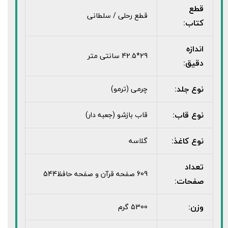
قطع
قطع رحلی / سلطانی
کتاب:
اندازه
29*42.5 سانتی متر
دقیق:
نوع جلد:
چرمی (ترمو)
نوع قاب:
قاب بازشو (جعبه دار)
نوع کاغذ:
گلاسه
تعداد
609 صفحه قرآن و صفحه حافظ544
صفحات:
وزن:
5300 گرم