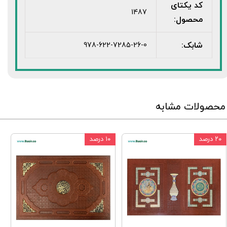
کد یکتای
1487
محصول:
شابک:
978-622-7285-26-0
محصولات مشابه
۲۰ درصد
۱۰ درصد