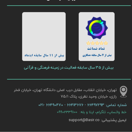
نماد ضمانت
بیش از 7 سال سابقه همکاری
بیش از 11 سال سابقه اینماد
بیش از 35 سال سابقه فعالیت در زمینه فرهنگی و قرآنی
تهران، خیابان انقلاب، مقابل درب اصلی دانشگاه تهران، خیابان فخر
رازی، خیابان وحید نظری، پلاک ۷۵/۱​​​​​​​
شماره تماس:
66497293 - 66413676 - 66490470 -021
خط واتساپ، تلگرام، ایتا و بله: 09902339100
ایمیل پشتیبانی: support@Basir.co