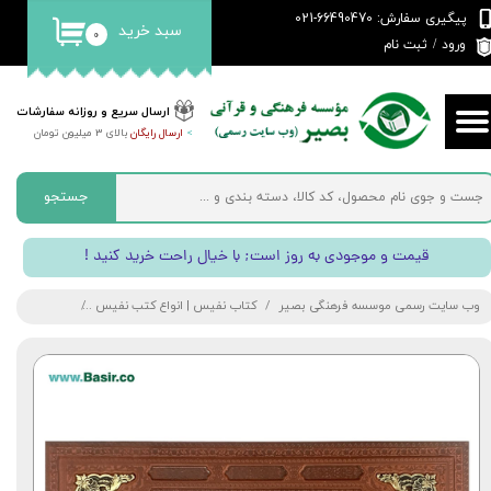
پیگیری سفارش: 66490470-021
سبد خرید
۰
حساب کاربری من
ورود
/
ثبت نام
تغییر گذر واژه
ارسال سریع و روزانه سفارشات
>
ارسال رایگان
بالای 3 میلیون تومان
سفارشات
خروج از حساب کاربری
جستجو
! قیمت و موجودی به روز است; با خیال راحت خرید کنید
وب سایت رسمی موسسه فرهنگی بصیر
کتاب نفیس | انواع کتب نفیس
مجموعه نفیس 