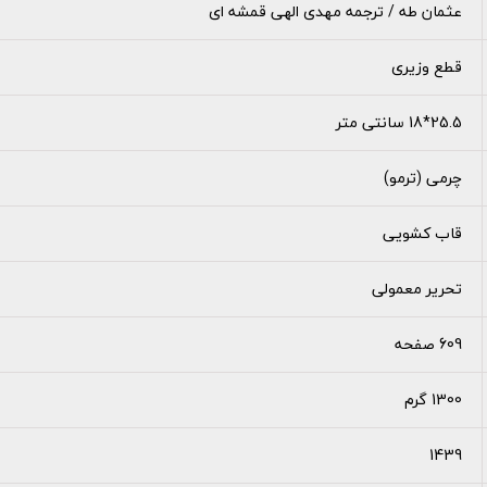
عثمان طه / ترجمه مهدی الهی قمشه ای
قطع وزیری
25.5*18 سانتی متر
چرمی (ترمو)
قاب کشویی
تحریر معمولی
609 صفحه
1300 گرم
1439