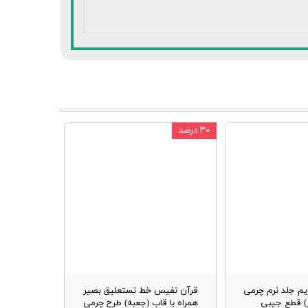
۳۰ درصد
یم جلد نرم چرمی
قرآن نفیس خط نستعلیق بصیر
ز) قطع جیبی
همراه با قاب (جعبه) طرح چرمی