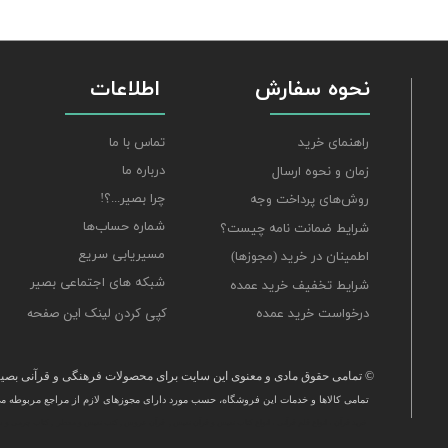
نحوه سفارش
اطلاعات
تماس با ما
راهنمای خرید
درباره ما
زمان و نحوه ارسال
چرا بصیر...؟!
روش‌های پرداخت وجه
شماره حساب‌ها
شرایط ضمانت نامه چیست؟
مسیریابی سریع
اطمینان در خرید (مجوزها)
شبکه های اجتماعی بصیر
شرایط تخفیف خرید عمده
کپی کردن لینک این صفحه
درخواست خرید عمده
© تمامی حقوق مادی و معنوی این سایت برای محصولات فرهنگی و قرآنی بصیر 
تمامی كالاها و خدمات این فروشگاه، حسب مورد دارای مجوزهای لازم از مراجع مربوطه می‌
​خرید قرآن ، انواع قلم قرآنی ، انواع کتاب نفیس و قرآن نفیس , قرآن عروس , کتب نفیس و معطر , کتاب چرمی و س