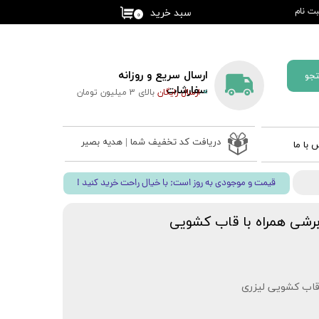
ت نام
سبد خرید
۰
کاربری من
گذر واژه
ارسال سریع و روزانه
جو
ات
سفارشات
>
ارسال رایگان
بالای 3 میلیون تومان
از حساب
دریافت کد تخفیف شما | هدیه بصیر
 با ما
 ادعیه
! قیمت و موجودی به روز است; با خیال راحت خرید کنید
ب نفیس
 قلم بصیر
رشی همراه با قاب کشویی
قاب کشویی لیزری