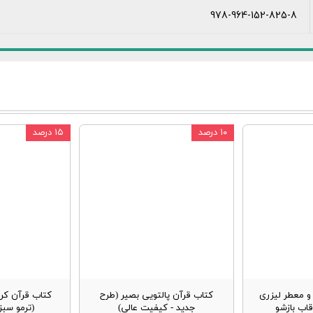
978-964-152-825-8
۱۰ درصد
۱۵ درصد
 معطر لیزری
کتاب قرآن پالتویی بصیر (طرح
کتاب قرآن کر
قاب بازشو
جدید - کیفیت عالی)
(ترمو سب