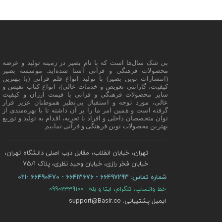
بی شک سال‌ها است که با نام بصیر در زمینه تولید و عرضه
محصولات فرهنگی و قرآنی آشنا شده‌اید. موسسه بصیر
(انتشارات نوین بصیر) با تولید انواع قلم قرآنی (با بهترین
کیفیت، گارانتی تعویض و خدمات عالی)، انواع کتاب نفیس و
سایر محصولات فرهنگی و قرانی با قیمت ارزان و کیفیت
عالی، مورد توجه و استقبال بی‌نظیر هموطنان عزیز قرار
گرفته است و همین امر ما را بر آن داشته تا با بهره‌مندی از
توان متخصصان داخلی و افراد با تجربه، اقدام به تولید و توزیع
بهترین محصولات نوین فرهنگی و قرآنی نماییم.
تهران، خیابان انقلاب، مقابل درب اصلی دانشگاه تهران،
خیابان فخر رازی، خیابان وحید نظری، پلاک ۷۵/۱​​​​​​​
شماره تماس:
66497293 - 66413676 - 66490470 -021
خط واتساپ، تلگرام، ایتا و بله: 09902339100
ایمیل پشتیبانی: support@Basir.co