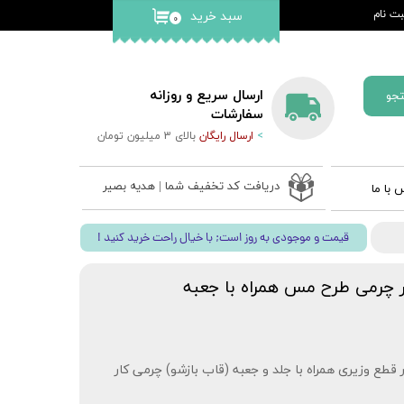
ت نام
سبد خرید
۰
کاربری من
گذر واژه
ارسال سریع و روزانه
جو
ات
سفارشات
>
ارسال رایگان
بالای 3 میلیون تومان
از حساب
دریافت کد تخفیف شما | هدیه بصیر
 با ما
 ادعیه
! قیمت و موجودی به روز است; با خیال راحت خرید کنید
ب نفیس
 قلم بصیر
 چرمی طرح مس همراه با جعبه
طع وزیری همراه با جلد و جعبه (قاب بازشو) چرمی کار