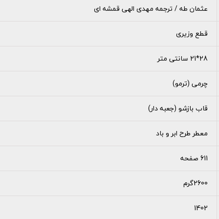
عثمان طه / ترجمه مهدی الهی قمشه ای
قطع وزیری
28*21 سانتی متر
چرمی (ترمو)
قاب بازشو (جعبه دار)
معطر طرح ابر و باد
611 صفحه
2600گرم
1402