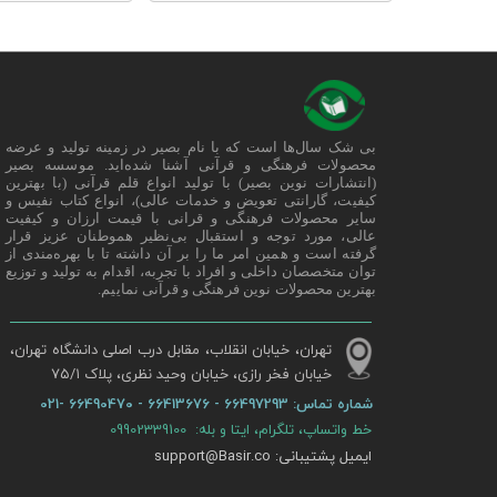
بی شک سال‌ها است که با نام بصیر در زمینه تولید و عرضه
محصولات فرهنگی و قرآنی آشنا شده‌اید. موسسه بصیر
(انتشارات نوین بصیر) با تولید انواع قلم قرآنی (با بهترین
کیفیت، گارانتی تعویض و خدمات عالی)، انواع کتاب نفیس و
سایر محصولات فرهنگی و قرانی با قیمت ارزان و کیفیت
عالی، مورد توجه و استقبال بی‌نظیر هموطنان عزیز قرار
گرفته است و همین امر ما را بر آن داشته تا با بهره‌مندی از
توان متخصصان داخلی و افراد با تجربه، اقدام به تولید و توزیع
بهترین محصولات نوین فرهنگی و قرآنی نماییم.
تهران، خیابان انقلاب، مقابل درب اصلی دانشگاه تهران،
خیابان فخر رازی، خیابان وحید نظری، پلاک ۷۵/۱​​​​​​​
شماره تماس:
66497293 - 66413676 - 66490470 -021
خط واتساپ، تلگرام، ایتا و بله: 09902339100
ایمیل پشتیبانی: support@Basir.co