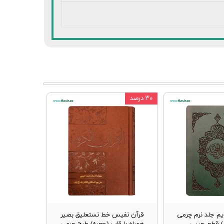
۳۰ درصد
یم جلد نرم چرمی
قرآن نفیس خط نستعلیق بصیر
ز) قطع جیبی
همراه با قاب (جعبه) طرح چرمی