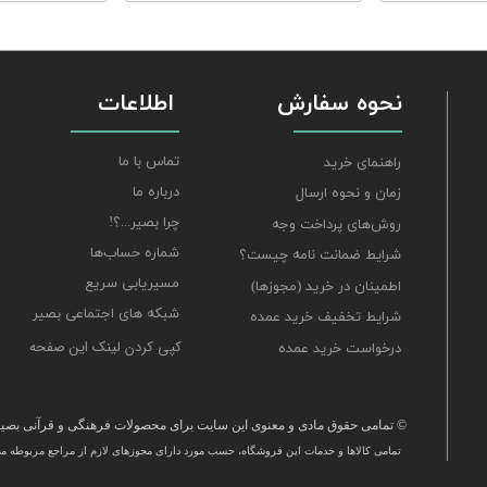
نحوه سفارش
اطلاعات
تماس با ما
راهنمای خرید
درباره ما
زمان و نحوه ارسال
چرا بصیر...؟!
روش‌های پرداخت وجه
شماره حساب‌ها
شرایط ضمانت نامه چیست؟
مسیریابی سریع
اطمینان در خرید (مجوزها)
شبکه های اجتماعی بصیر
شرایط تخفیف خرید عمده
کپی کردن لینک این صفحه
درخواست خرید عمده
© تمامی حقوق مادی و معنوی این سایت برای محصولات فرهنگی و قرآنی بصیر 
تمامی كالاها و خدمات این فروشگاه، حسب مورد دارای مجوزهای لازم از مراجع مربوطه می‌
​خرید قرآن ، انواع قلم قرآنی ، انواع کتاب نفیس و قرآن نفیس , قرآن عروس , کتب نفیس و معطر , کتاب چرمی و س