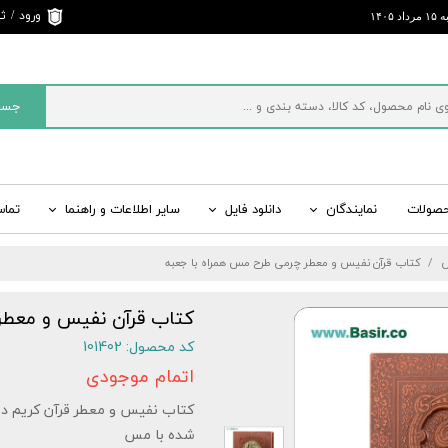
ورود
/
ثب
د ۱۴۰۵
حساب 
تغییر 
جست
سفارش
خروج 
کاربری
حصولات
نمایندگان
دانلود فایل
سایر اطلاعات و راهنما
تماس
ی
ت
ید
راسر ایران
قرآن رنگی، کتاب رنگی
اطلاعات تماس و ارسال پیام
سایت های رسمی بصیر
مفاتیح الجنان، منتخب
س
کتاب قرآن نفیس و معطر چرمی طرح مس همراه با جعبه
 ادبیات
شبکه‌های اجتماعی
شاهنامه نفیس، شاهنامه چرمی
سایر کتب نفیس، کتا
لیست قیمت کلی انواع
کتاب قرآن نفیس و معطر
کد محصول: 101402
اتمام موجودی
کتاب نفیس و معطر قرآن کریم در ق
شده با مس