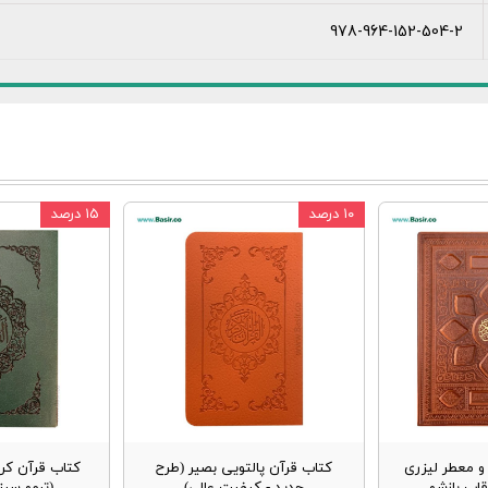
978-964-152-504-2
۱۰ درصد
۱۵ درصد
 معطر لیزری
کتاب قرآن پالتویی بصیر (طرح
کتاب قرآن کر
قاب بازشو
جدید - کیفیت عالی)
(ترمو سب