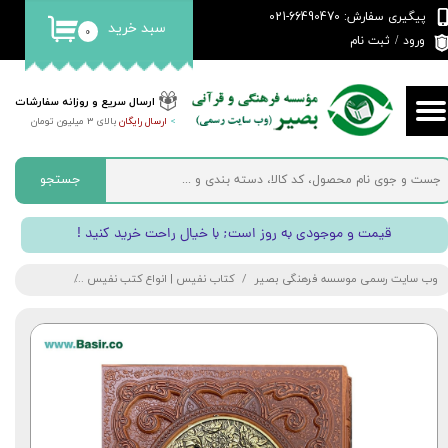
پیگیری سفارش: 66490470-021
سبد خرید
۰
حساب کاربری من
ورود
/
ثبت نام
تغییر گذر واژه
ارسال سریع و روزانه سفارشات
>
ارسال رایگان
بالای 3 میلیون تومان
سفارشات
خروج از حساب کاربری
جستجو
! قیمت و موجودی به روز است; با خیال راحت خرید کنید
وب سایت رسمی موسسه فرهنگی بصیر
کتاب نفیس | انواع کتب نفیس
کتاب گلستان 