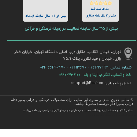
نماد ضمانت
بیش از 7 سال سابقه همکاری
بیش از 11 سال سابقه اینماد
بیش از 35 سال سابقه فعالیت در زمینه فرهنگی و قرآنی
تهران، خیابان انقلاب، مقابل درب اصلی دانشگاه تهران، خیابان فخر
رازی، خیابان وحید نظری، پلاک ۷۵/۱​​​​​​​
شماره تماس:
66497293 - 66413676 - 66490470 -021
خط واتساپ، تلگرام، ایتا و بله: 09902339100
ایمیل پشتیبانی: support@Basir.co
© تمامی حقوق مادی و معنوی این سایت برای محصولات فرهنگی و قرآنی بصیر (قلم
قرآنی بصیر | قلم هوشمند) محفوظ میباشد.
قرآن ، انواع قلم قرآنی ، انواع کتاب نفیس و قرآن نفیس , قرآن عروس , کتب نفیس و معطر , کتاب چرمی و سایر محصولات
تمامی كالاها و خدمات این فروشگاه، حسب مورد دارای مجوزهای لازم از مراجع مربوطه می‌باشند.
 با قیمت ارزان در این فروشگاه ارائه می گردد.