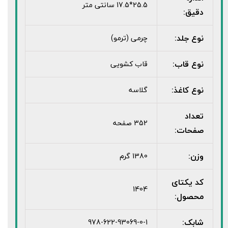
25.5*17.5 سانتی متر
دقیق:
نوع جلد:
چرمی (ترمو)
نوع قاب:
قاب کشویی
نوع کاغذ:
گلاسه
تعداد
352 صفحه
صفحات:
وزن:
1380 گرم
کد یکتای
1404
محصول:
شابک:
978-622-93069-0-1