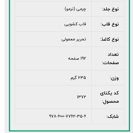
نوع جلد:
چرمی (ترمو)
نوع قاب:
قاب کشویی
نوع کاغذ:
تحریر معمولی
تعداد
192 صفحه
صفحات:
وزن:
235 گرم
کد یکتای
1372
محصول:
شابک:
978-600-7762-35-6