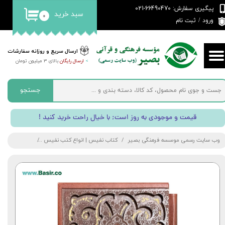
پیگیری سفارش: 66490470-021
سبد خرید
۰
حساب کاربری من
ورود
/
ثبت نام
تغییر گذر واژه
ارسال سریع و روزانه سفارشات
>
ارسال رایگان
بالای 3 میلیون تومان
سفارشات
خروج از حساب کاربری
جستجو
! قیمت و موجودی به روز است; با خیال راحت خرید کنید
وب سایت رسمی موسسه فرهنگی بصیر
کتاب نفیس | انواع کتب نفیس
کتاب غزلیات 