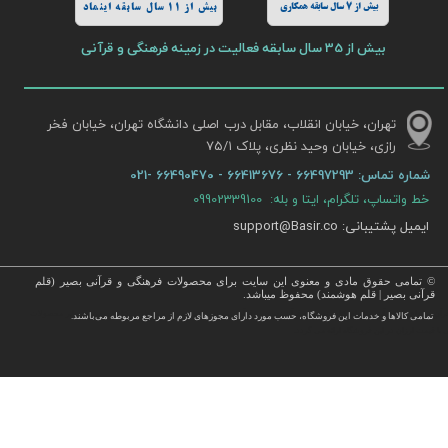
بیش از 7 سال سابقه همکاری
بیش از 11 سال سابقه اینماد
بیش از 35 سال سابقه فعالیت در زمینه فرهنگی و قرآنی
تهران، خیابان انقلاب، مقابل درب اصلی دانشگاه تهران، خیابان فخر
رازی، خیابان وحید نظری، پلاک ۷۵/۱​​​​​​​
شماره تماس:
66497293 - 66413676 - 66490470 -021
خط واتساپ، تلگرام، ایتا و بله: 09902339100
ایمیل پشتیبانی: support@Basir.co
© تمامی حقوق مادی و معنوی این سایت برای محصولات فرهنگی و قرآنی بصیر (قلم
قرآنی بصیر | قلم هوشمند) محفوظ میباشد.
قرآن ، انواع قلم قرآنی ، انواع کتاب نفیس و قرآن نفیس , قرآن عروس , کتب نفیس و معطر , کتاب چرمی و سایر محصولات
تمامی كالاها و خدمات این فروشگاه، حسب مورد دارای مجوزهای لازم از مراجع مربوطه می‌باشند.
 با قیمت ارزان در این فروشگاه ارائه می گردد.