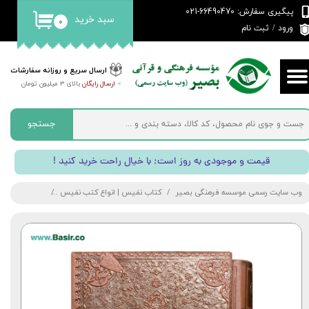
پیگیری سفارش: 66490470-021
سبد خرید
۰
حساب کاربری من
ورود
/
ثبت نام
تغییر گذر واژه
ارسال سریع و روزانه سفارشات
>
ارسال رایگان
بالای 3 میلیون تومان
سفارشات
خروج از حساب کاربری
جستجو
! قیمت و موجودی به روز است; با خیال راحت خرید کنید
وب سایت رسمی موسسه فرهنگی بصیر
کتاب نفیس | انواع کتب نفیس
کتاب نفیس مث