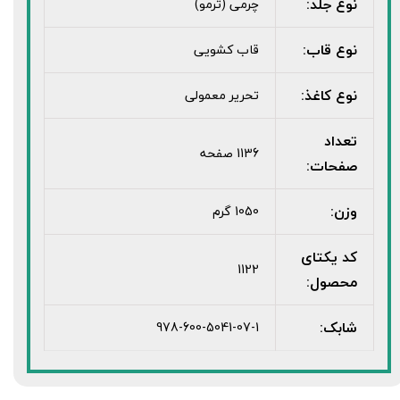
نوع جلد:
چرمی (ترمو)
نوع قاب:
قاب کشویی
نوع کاغذ:
تحریر معمولی
تعداد
1136 صفحه
صفحات:
وزن:
1050 گرم
کد یکتای
1122
محصول:
شابک:
978-600-5041-07-1