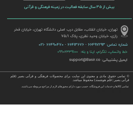
بیش از 35 سال سابقه فعالیت در زمینه فرهنگی و قرآنی
تهران، خیابان انقلاب، مقابل درب اصلی دانشگاه تهران، خیابان فخر
رازی، خیابان وحید نظری، پلاک ۷۵/۱​​​​​​​
شماره تماس:
66497293 - 66413676 - 66490470 -021
خط واتساپ، تلگرام، ایتا و بله: 09902339100
ایمیل پشتیبانی: support@Basir.co
© تمامی حقوق مادی و معنوی این سایت برای محصولات فرهنگی و قرآنی بصیر (قلم
قرآنی بصیر | قلم هوشمند) محفوظ میباشد.
قرآن ، انواع قلم قرآنی ، انواع کتاب نفیس و قرآن نفیس , قرآن عروس , کتب نفیس و معطر , کتاب چرمی و سایر محصولات
تمامی كالاها و خدمات این فروشگاه، حسب مورد دارای مجوزهای لازم از مراجع مربوطه می‌باشند.
 با قیمت ارزان در این فروشگاه ارائه می گردد.