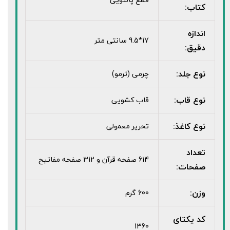
کتاب:
اندازه
17*9.5 سانتی متر
دقیق:
نوع جلد:
چرمی (ترمو)
نوع قاب:
قاب کشویی
نوع کاغذ:
تحریر معمولی
تعداد
614 صفحه قرآن و 312 صفحه مفاتیح
صفحات:
وزن:
600 گرم
کد یکتای
1360