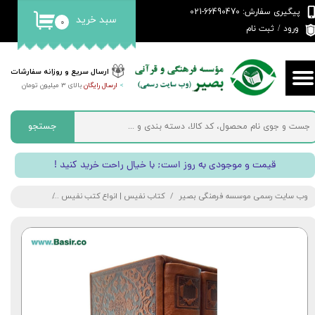
پیگیری سفارش: 66490470-021
سبد خرید
۰
حساب کاربری من
ورود
/
ثبت نام
تغییر گذر واژه
ارسال سریع و روزانه سفارشات
>
ارسال رایگان
بالای 3 میلیون تومان
سفارشات
خروج از حساب کاربری
جستجو
! قیمت و موجودی به روز است; با خیال راحت خرید کنید
وب سایت رسمی موسسه فرهنگی بصیر
کتاب نفیس | انواع کتب نفیس
مجموعه دو جلد