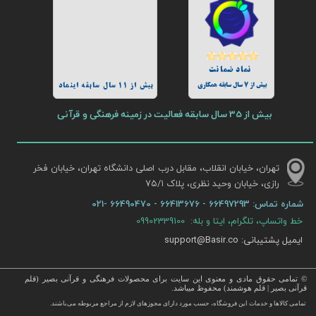
نماد ضمانت
بیش از 7 سال سابقه همکاری
بیش از 11 سال سابقه اینماد
بیش از 35 سال سابقه فعالیت در زمینه فرهنگی و قرآنی
تهران، خیابان انقلاب، مقابل درب اصلی دانشگاه تهران، خیابان فخر
رازی، خیابان وحید نظری، پلاک ۷۵/۱​​​​​​​
شماره تماس:
66497293 - 66413676 - 66490470 -021
خط واتساپ، تلگرام، ایتا و بله: 09902339100
ایمیل پشتیبانی: support@Basir.co
© تمامی حقوق مادی و معنوی این سایت برای محصولات فرهنگی و قرآنی بصیر (قلم
قرآنی بصیر | قلم هوشمند) محفوظ میباشد.
قرآن ، انواع قلم قرآنی ، انواع کتاب نفیس و قرآن نفیس , قرآن عروس , کتب نفیس و معطر , کتاب چرمی و سایر محصولات
تمامی كالاها و خدمات این فروشگاه، حسب مورد دارای مجوزهای لازم از مراجع مربوطه می‌باشند.
 با قیمت ارزان در این فروشگاه ارائه می گردد.