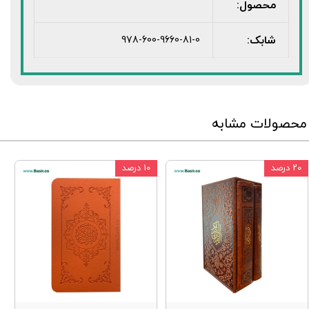
محصول:
شابک:
978-600-9660-81-0
محصولات مشابه
۲۰ درصد
۱۰ درصد