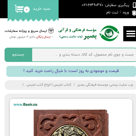
پیگیری سفارش: 66490470-021
سبد خرید
۰
حساب کاربری من
ورود
/
ثبت نام
تغییر گذر واژه
ارسال سریع و روزانه سفارشات
>
ارسال رایگان
بالای 3 میلیون تومان
سفارشات
خروج از حساب کاربری
جستجو
! قیمت و موجودی به روز است; با خیال راحت خرید کنید
وب سایت رسمی موسسه فرهنگی بصیر
کتاب نفیس | انواع کتب نفیس
کتاب حافظ نف