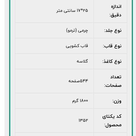
اندازه
25*17 سانتی متر
دقیق:
نوع جلد:
چرمی (ترمو)
نوع قاب:
قاب کشویی
نوع کاغذ:
گلاسه
تعداد
544صفحه
صفحات:
وزن:
1800 گرم
کد یکتای
1352
محصول: