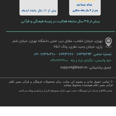
نماد ضمانت
بیش از 7 سال سابقه همکاری
بیش از 11 سال سابقه اینماد
بیش از 35 سال سابقه فعالیت در زمینه فرهنگی و قرآنی
تهران، خیابان انقلاب، مقابل درب اصلی دانشگاه تهران، خیابان فخر
رازی، خیابان وحید نظری، پلاک ۷۵/۱​​​​​​​
شماره تماس:
66497293 - 66413676 - 66490470 -021
خط واتساپ، تلگرام، ایتا و بله: 09902339100
ایمیل پشتیبانی: support@Basir.co
© تمامی حقوق مادی و معنوی این سایت برای محصولات فرهنگی و قرآنی بصیر (قلم
قرآنی بصیر | قلم هوشمند) محفوظ میباشد.
قرآن ، انواع قلم قرآنی ، انواع کتاب نفیس و قرآن نفیس , قرآن عروس , کتب نفیس و معطر , کتاب چرمی و سایر محصولات
تمامی كالاها و خدمات این فروشگاه، حسب مورد دارای مجوزهای لازم از مراجع مربوطه می‌باشند.
 با قیمت ارزان در این فروشگاه ارائه می گردد.