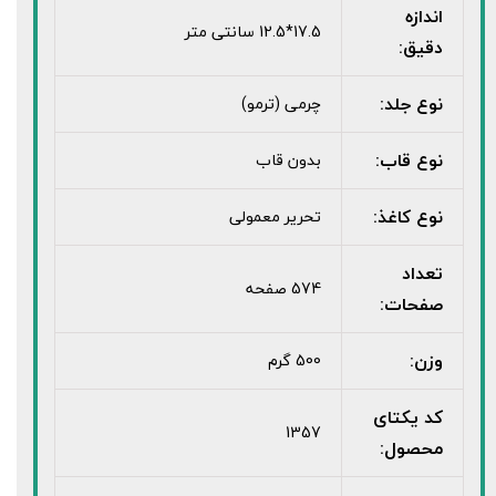
اندازه
17.5*12.5 سانتی متر
دقیق:
نوع جلد:
چرمی (ترمو)
نوع قاب:
بدون قاب
نوع کاغذ:
تحریر معمولی
تعداد
574 صفحه
صفحات:
وزن:
500 گرم
کد یکتای
1357
محصول: