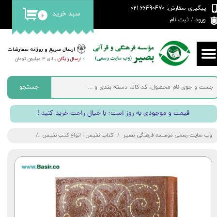
پیگیری سفارش: 66490470-021
سبد خرید
۰
حساب کاربری من
ورود
/
ثبت نام
تغییر گذر واژه
ارسال سریع و روزانه سفارشات
>
ارسال رایگان
بالای 3 میلیون تومان
سفارشات
خروج از حساب کاربری
جستجو
! قیمت و موجودی به روز است; با خیال راحت خرید کنید
وب سایت رسمی موسسه فرهنگی بصیر
کتاب نفیس | انواع کتب نفیس
کتاب دیوان حا