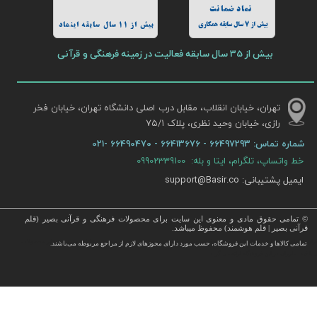
نماد ضمانت
بیش از 7 سال سابقه همکاری
بیش از 11 سال سابقه اینماد
بیش از 35 سال سابقه فعالیت در زمینه فرهنگی و قرآنی
تهران، خیابان انقلاب، مقابل درب اصلی دانشگاه تهران، خیابان فخر
رازی، خیابان وحید نظری، پلاک ۷۵/۱​​​​​​​
شماره تماس:
66497293 - 66413676 - 66490470 -021
خط واتساپ، تلگرام، ایتا و بله: 09902339100
ایمیل پشتیبانی: support@Basir.co
© تمامی حقوق مادی و معنوی این سایت برای محصولات فرهنگی و قرآنی بصیر (قلم
قرآنی بصیر | قلم هوشمند) محفوظ میباشد.
قرآن ، انواع قلم قرآنی ، انواع کتاب نفیس و قرآن نفیس , قرآن عروس , کتب نفیس و معطر , کتاب چرمی و سایر محصولات
تمامی كالاها و خدمات این فروشگاه، حسب مورد دارای مجوزهای لازم از مراجع مربوطه می‌باشند.
 با قیمت ارزان در این فروشگاه ارائه می گردد.