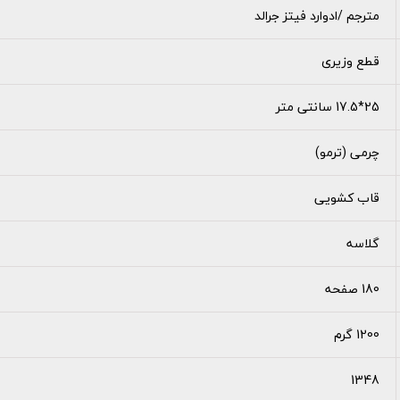
مترجم /ادوارد فیتز جرالد
قطع وزیری
25*17.5 سانتی متر
چرمی (ترمو)
قاب کشویی
گلاسه
180 صفحه
1200 گرم
1348