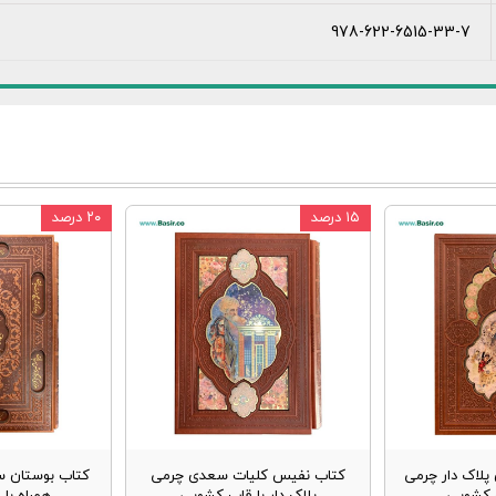
978-622-6515-33-7
۱۵ درصد
۲۰ درصد
پلاک دار چرمی
کتاب نفیس کلیات سعدی چرمی
کتاب بوستان س
ب کشویی
پلاک دار با قاب کشویی
همراه با