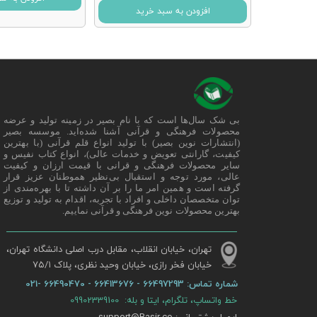
افزودن به سبد خرید
بی شک سال‌ها است که با نام بصیر در زمینه تولید و عرضه
محصولات فرهنگی و قرآنی آشنا شده‌اید. موسسه بصیر
(انتشارات نوین بصیر) با تولید انواع قلم قرآنی (با بهترین
کیفیت، گارانتی تعویض و خدمات عالی)، انواع کتاب نفیس و
سایر محصولات فرهنگی و قرانی با قیمت ارزان و کیفیت
عالی، مورد توجه و استقبال بی‌نظیر هموطنان عزیز قرار
گرفته است و همین امر ما را بر آن داشته تا با بهره‌مندی از
توان متخصصان داخلی و افراد با تجربه، اقدام به تولید و توزیع
بهترین محصولات نوین فرهنگی و قرآنی نماییم.
تهران، خیابان انقلاب، مقابل درب اصلی دانشگاه تهران،
خیابان فخر رازی، خیابان وحید نظری، پلاک ۷۵/۱​​​​​​​
شماره تماس:
66497293 - 66413676 - 66490470 -021
خط واتساپ، تلگرام، ایتا و بله: 09902339100