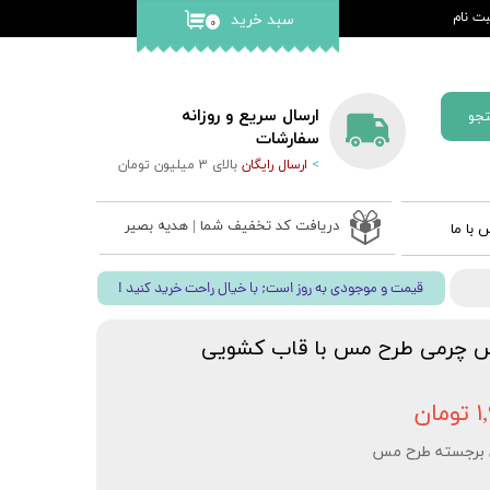
ت نام
سبد خرید
۰
کاربری من
گذر واژه
ارسال سریع و روزانه
جو
ات
سفارشات
>
ارسال رایگان
بالای 3 میلیون تومان
از حساب
دریافت کد تخفیف شما | هدیه بصیر
 با ما
 ادعیه
! قیمت و موجودی به روز است; با خیال راحت خرید کنید
ب نفیس
 قلم بصیر
یس چرمی طرح مس با قاب کشویی
ان
 برجسته طرح مس