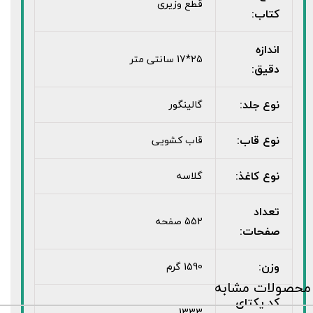
قطع وزیری
کتاب:
اندازه
25*17 سانتی متر
دقیق:
نوع جلد:
گالینگور
نوع قاب:
قاب کشویی
نوع کاغذ:
گلاسه
تعداد
552 صفحه
صفحات:
وزن:
1590 گرم
محصولات مشابه
کد یکتای
1333