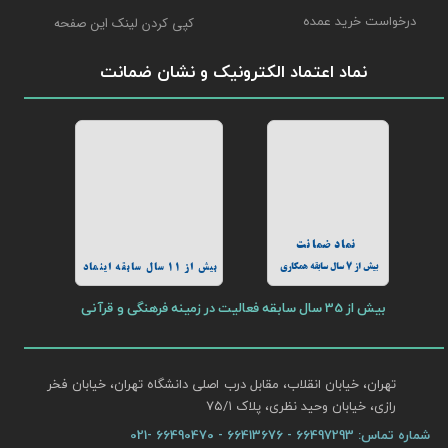
درخواست خرید عمده
کپی کردن لینک این صفحه
نماد اعتماد الکترونیک و نشان ضمانت
نماد ضمانت
بیش از 7 سال سابقه همکاری
بیش از 11 سال سابقه اینماد
بیش از 35 سال سابقه فعالیت در زمینه فرهنگی و قرآنی
تهران، خیابان انقلاب، مقابل درب اصلی دانشگاه تهران، خیابان فخر
رازی، خیابان وحید نظری، پلاک ۷۵/۱​​​​​​​
شماره تماس:
66497293 - 66413676 - 66490470 -021