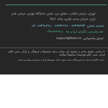
تهران، خیابان انقلاب، مقابل درب اصلی دانشگاه تهران، خیابان فخر
رازی، خیابان وحید نظری، پلاک ۷۵/۱​​​​​​​
شماره تماس:
66497293 - 66413676 - 66490470 -021
خط واتساپ، تلگرام، ایتا و بله: 09902339100
ایمیل پشتیبانی: support@Basir.co
© تمامی حقوق مادی و معنوی این سایت برای محصولات فرهنگی و قرآنی بصیر (قلم
قرآنی بصیر | قلم هوشمند) محفوظ میباشد.
قرآن ، انواع قلم قرآنی ، انواع کتاب نفیس و قرآن نفیس , قرآن عروس , کتب نفیس و معطر , کتاب چرمی و سایر محصولات
تمامی كالاها و خدمات این فروشگاه، حسب مورد دارای مجوزهای لازم از مراجع مربوطه می‌باشند.
 با قیمت ارزان در این فروشگاه ارائه می گردد.