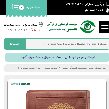
پیگیری سفارش: 66490470-021
سبد خرید
۰
حساب کاربری من
ورود
/
ثبت نام
تغییر گذر واژه
ارسال سریع و روزانه سفارشات
>
ارسال رایگان
بالای 3 میلیون تومان
سفارشات
خروج از حساب کاربری
جستجو
! قیمت و موجودی به روز است; با خیال راحت خرید کنید
وب سایت رسمی موسسه فرهنگی بصیر
کتاب نفیس | انواع کتب نفیس
کتاب کلیات مف