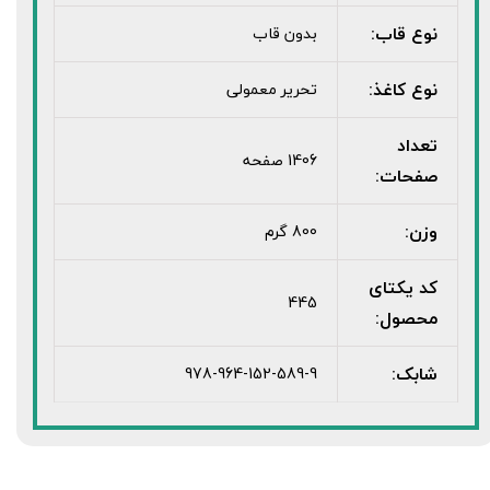
نوع قاب:
بدون قاب
نوع کاغذ:
تحریر معمولی
تعداد
1406 صفحه
صفحات:
وزن:
800 گرم
کد یکتای
445
محصول:
شابک:
978-964-152-589-9