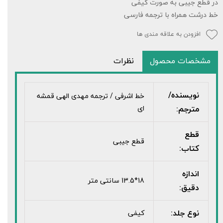
در قطع جیبی به صورت کیفی
خط درشت همراه با ترجمه فارسی
افزودن به علاقه مندی ها
مشخصات محصول
نظرات
نویسنده/
خط اشرفی / ترجمه مهدی الهی قمشه
مترجم:
ای
قطع
قطع جیبی
کتاب:
اندازه
18*13.5 سانتی متر
دقیق:
نوع جلد:
کیفی