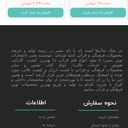
۷۶۰,۰۰۰ تومان
۲,۲۴۰,۰۰۰ تومان
افزودن به سبد خرید
افزودن به سبد خرید
بی شک سال‌ها است که با نام بصیر در زمینه تولید و عرضه
محصولات فرهنگی و قرآنی آشنا شده‌اید. موسسه بصیر (انتشارات
نوین بصیر) با تولید انواع قلم قرآنی (با بهترین کیفیت، گارانتی
تعویض و خدمات عالی)، انواع کتاب نفیس و سایر
محصولات فرهنگی و قرانی با قیمت ارزان و کیفیت عالی، مورد
توجه و استقبال بی‌نظیر هموطنان عزیز قرار گرفته است و همین
امر ما را بر آن داشته تا با بهره‌مندی از توان متخصصان داخلی و
افراد با تجربه، اقدام به تولید و توزیع بهترین محصولات نوین
فرهنگی و قرآنی نماییم.
اطلاعات
نحوه سفارش
راهنمای خرید
تماس با ما
درباره ما
زمان و نحوه ارسال