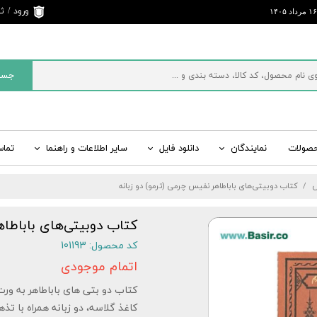
ورود
/
ثب
حساب 
تغییر 
جست
سفارش
خروج 
کاربری
حصولات
نمایندگان
دانلود فایل
سایر اطلاعات و راهنما
تماس
ی
ت
ید
راسر ایران
قرآن رنگی، کتاب رنگی
اطلاعات تماس و ارسال پیام
سایت های رسمی بصیر
مفاتیح الجنان، منتخب
س
کتاب دوبیتی‌های باباطاهر نفیس چرمی (ترمو) دو زبانه
 ادبیات
شبکه‌های اجتماعی
شاهنامه نفیس، شاهنامه چرمی
سایر کتب نفیس، کتا
لیست قیمت کلی انواع
کتاب دوبیتی‌های باباطاه
کد محصول: 101193
اتمام موجودی
کتاب دو بتی های باباطاهر به ورت
کاغذ گلاسه، دو زبانه همراه با تذ