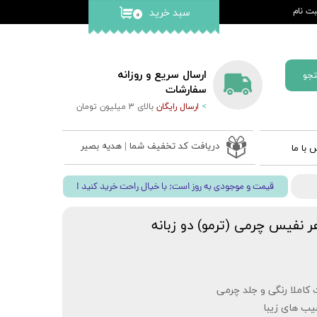
ت نام
سبد خرید
۰
کاربری من
گذر واژه
ارسال سریع و روزانه
جو
ات
سفارشات
>
ارسال رایگان
بالای 3 میلیون تومان
از حساب
دریافت کد تخفیف شما | هدیه بصیر
 با ما
 ادعیه
! قیمت و موجودی به روز است; با خیال راحت خرید کنید
ب نفیس
 قلم بصیر
ر نفیس چرمی (ترمو) دو زبانه
 کاملا رنگی و جلد چرمی
هیب های زیبا