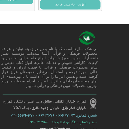
افزودن به سبد خرید
بی شک سال‌ها است که با نام بصیر در زمینه تولید و عرضه
محصولات فرهنگی و قرآنی آشنا شده‌اید. موسسه بصیر
(انتشارات نوین بصیر) با تولید انواع قلم قرآنی (با بهترین
کیفیت، گارانتی تعویض و خدمات عالی)، انواع کتاب نفیس و
سایر محصولات فرهنگی و قرانی با قیمت ارزان و کیفیت
عالی، مورد توجه و استقبال بی‌نظیر هموطنان عزیز قرار
گرفته است و همین امر ما را بر آن داشته تا با بهره‌مندی از
توان متخصصان داخلی و افراد با تجربه، اقدام به تولید و توزیع
بهترین محصولات نوین فرهنگی و قرآنی نماییم.
تهران، خیابان انقلاب، مقابل درب اصلی دانشگاه تهران،
خیابان فخر رازی، خیابان وحید نظری، پلاک ۷۵/۱​​​​​​​
شماره تماس:
66497293 - 66413676 - 66490470 -021
خط واتساپ، تلگرام، ایتا و بله: 09902339100