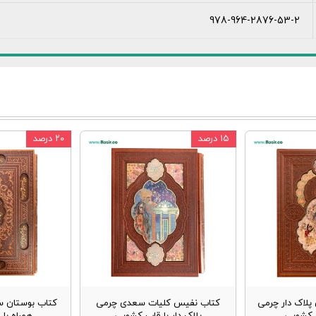
978-964-2876-53-2
۱۵ درصد
۲۰ درصد
پلاک دار چرمی
کتاب نفیس کلیات سعدی چرمی
کتاب بوستان س
ب کشویی
پلاک دار با قاب کشویی
همراه با