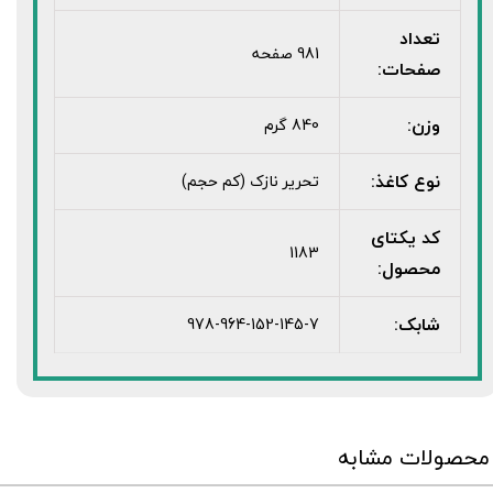
تعداد
981 صفحه
صفحات:
وزن:
840 گرم
نوع کاغذ:
تحریر نازک (کم حجم)
کد یکتای
1183
محصول:
شابک:
978-964-152-145-7
محصولات مشابه