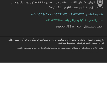
تهران، خیابان انقلاب، مقابل درب اصلی دانشگاه تهران، خیابان فخر
رازی، خیابان وحید نظری، پلاک ۷۵/۱​​​​​​​
شماره تماس:
66497293 - 66413676 - 66490470 -021
خط واتساپ، تلگرام، ایتا و بله: 09902339100
ایمیل پشتیبانی: support@Basir.co
© تمامی حقوق مادی و معنوی این سایت برای محصولات فرهنگی و قرآنی بصیر (قلم
قرآنی بصیر | قلم هوشمند) محفوظ میباشد.
قرآن ، انواع قلم قرآنی ، انواع کتاب نفیس و قرآن نفیس , قرآن عروس , کتب نفیس و معطر , کتاب چرمی و سایر محصولات
تمامی كالاها و خدمات این فروشگاه، حسب مورد دارای مجوزهای لازم از مراجع مربوطه می‌باشند.
 با قیمت ارزان در این فروشگاه ارائه می گردد.