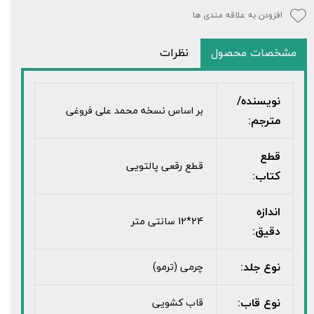
افزودن به علاقه مندی ها
مشخصات محصول
نظرات
نویسنده/
بر اساس نسخه محمد علی فروغی
مترجم:
قطع
قطع رقعی پالتویی
کتاب:
اندازه
24*12 سانتی متر
دقیق:
نوع جلد:
چرمی (ترمو)
نوع قاب:
قاب کشویی