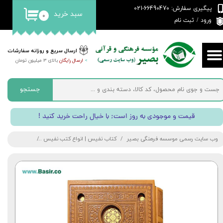
پیگیری سفارش: 66490470-021
سبد خرید
۰
حساب کاربری من
ورود
/
ثبت نام
تغییر گذر واژه
ارسال سریع و روزانه سفارشات
>
ارسال رایگان
بالای 3 میلیون تومان
سفارشات
خروج از حساب کاربری
جستجو
! قیمت و موجودی به روز است; با خیال راحت خرید کنید
وب سایت رسمی موسسه فرهنگی بصیر
کتاب نفیس | انواع کتب نفیس
کتاب کلیات سع