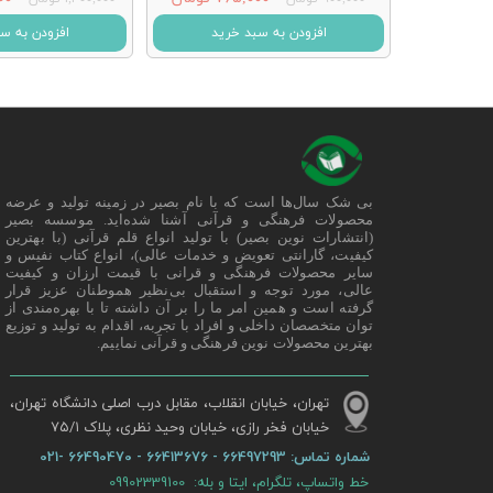
افزودن به سبد خرید
افزودن به س
بی شک سال‌ها است که با نام بصیر در زمینه تولید و عرضه
محصولات فرهنگی و قرآنی آشنا شده‌اید. موسسه بصیر
(انتشارات نوین بصیر) با تولید انواع قلم قرآنی (با بهترین
کیفیت، گارانتی تعویض و خدمات عالی)، انواع کتاب نفیس و
سایر محصولات فرهنگی و قرانی با قیمت ارزان و کیفیت
عالی، مورد توجه و استقبال بی‌نظیر هموطنان عزیز قرار
گرفته است و همین امر ما را بر آن داشته تا با بهره‌مندی از
توان متخصصان داخلی و افراد با تجربه، اقدام به تولید و توزیع
بهترین محصولات نوین فرهنگی و قرآنی نماییم.
تهران، خیابان انقلاب، مقابل درب اصلی دانشگاه تهران،
خیابان فخر رازی، خیابان وحید نظری، پلاک ۷۵/۱​​​​​​​
شماره تماس:
66497293 - 66413676 - 66490470 -021
خط واتساپ، تلگرام، ایتا و بله: 09902339100