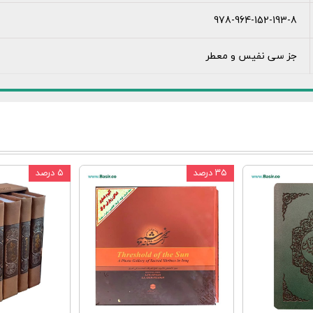
978-964-152-193-8
جز سی نفیس و معطر
۳۵ درصد
۵ درصد