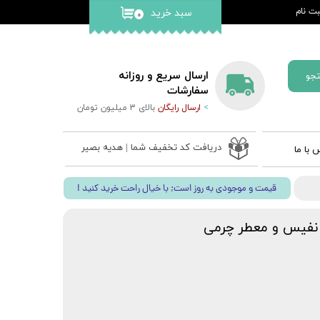
ت نام
سبد خرید
۰
کاربری من
گذر واژه
ارسال سریع و روزانه
جو
ات
سفارشات
>
ارسال رایگان
بالای 3 میلیون تومان
از حساب
دریافت کد تخفیف شما | هدیه بصیر
 با ما
 ادعیه
! قیمت و موجودی به روز است; با خیال راحت خرید کنید
ب نفیس
 قلم بصیر
نفیس و معطر چرمی