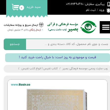
پیگیری سفارش: 66490470-021
سبد خرید
۰
حساب کاربری من
ورود
/
ثبت نام
تغییر گذر واژه
ارسال سریع و روزانه سفارشات
>
ارسال رایگان
بالای 3 میلیون تومان
سفارشات
خروج از حساب کاربری
جستجو
! قیمت و موجودی به روز است; با خیال راحت خرید کنید
وب سایت رسمی موسسه فرهنگی بصیر
کتاب نفیس | انواع کتب نفیس
کتاب قرآن سفید