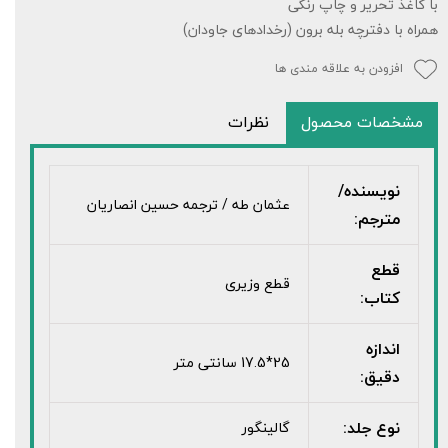
با کاغذ تحریر و چاپ رنگی
همراه با دفترچه بله برون (رخدادهای جاودان)
افزودن به علاقه مندی ها
مشخصات محصول
نظرات
نویسنده/
عثمان طه / ترجمه حسین انصاریان
مترجم:
قطع
قطع وزیری
کتاب:
اندازه
25*17.5 سانتی متر
دقیق:
نوع جلد:
گالینگور