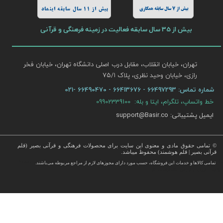
بیش از 7 سال سابقه همکاری
بیش از 11 سال سابقه اینماد
بیش از 35 سال سابقه فعالیت در زمینه فرهنگی و قرآنی
تهران، خیابان انقلاب، مقابل درب اصلی دانشگاه تهران، خیابان فخر
رازی، خیابان وحید نظری، پلاک ۷۵/۱​​​​​​​
شماره تماس:
66497293 - 66413676 - 66490470 -021
خط واتساپ، تلگرام، ایتا و بله: 09902339100
ایمیل پشتیبانی: support@Basir.co
© تمامی حقوق مادی و معنوی این سایت برای محصولات فرهنگی و قرآنی بصیر (قلم
قرآنی بصیر | قلم هوشمند) محفوظ میباشد.
قرآن ، انواع قلم قرآنی ، انواع کتاب نفیس و قرآن نفیس , قرآن عروس , کتب نفیس و معطر , کتاب چرمی و سایر محصولات
تمامی كالاها و خدمات این فروشگاه، حسب مورد دارای مجوزهای لازم از مراجع مربوطه می‌باشند.
 با قیمت ارزان در این فروشگاه ارائه می گردد.