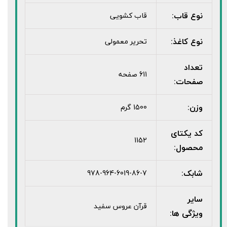
نوع قاب:
قاب کشویی
نوع کاغذ:
تحریر معمولی
تعداد
611 صفحه
صفحات:
وزن:
1500 گرم
کد یکتای
1152
محصول:
شابک:
978-964-6019-86-7
سایر
قرآن عروس سفید
ویژگی ها: