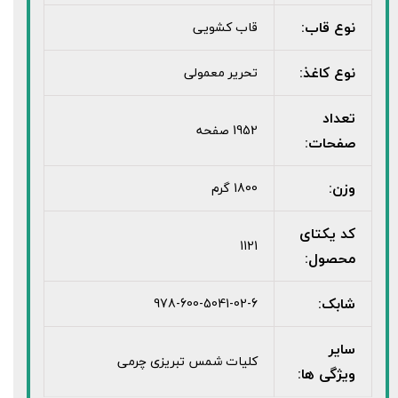
نوع قاب:
قاب کشویی
نوع کاغذ:
تحریر معمولی
تعداد
1952 صفحه
صفحات:
وزن:
1800 گرم
کد یکتای
1121
محصول:
شابک:
978-600-5041-02-6
سایر
کلیات شمس تبریزی چرمی
ویژگی ها: