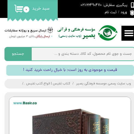
پیگیری سفارش: 66490470-021
سبد خرید
۰
حساب کاربری من
ورود
/
ثبت نام
تغییر گذر واژه
ارسال سریع و روزانه سفارشات
>
ارسال رایگان
بالای 3 میلیون تومان
سفارشات
خروج از حساب کاربری
جستجو
! قیمت و موجودی به روز است; با خیال راحت خرید کنید
وب سایت رسمی موسسه فرهنگی بصیر
کتاب نفیس | انواع کتب نفیس
کتاب کلیات ش