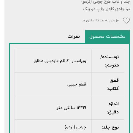
جلد و قاب طرح چرمی (ترمو)
دو جلدی کامل چاپ دو رنگ
افزودن به علاقه مندی ها
مشخصات محصول
نظرات
نویسنده/
ویراستار : کاظم عابدینی مطلق
مترجم:
قطع
قطع جیبی
کتاب:
اندازه
19*13 سانتی متر
دقیق:
نوع جلد:
چرمی (ترمو)