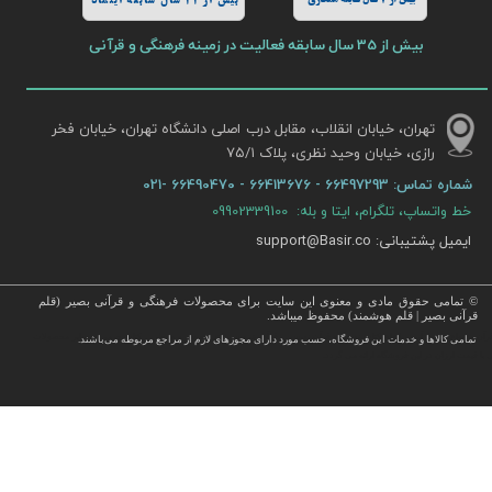
بیش از 11 سال سابقه اینماد
بیش از 35 سال سابقه فعالیت در زمینه فرهنگی و قرآنی
تهران، خیابان انقلاب، مقابل درب اصلی دانشگاه تهران، خیابان فخر
رازی، خیابان وحید نظری، پلاک ۷۵/۱​​​​​​​
شماره تماس:
66497293 - 66413676 - 66490470 -021
خط واتساپ، تلگرام، ایتا و بله: 09902339100
ایمیل پشتیبانی: support@Basir.co
© تمامی حقوق مادی و معنوی این سایت برای محصولات فرهنگی و قرآنی بصیر (قلم
قرآنی بصیر | قلم هوشمند) محفوظ میباشد.
قرآن ، انواع قلم قرآنی ، انواع کتاب نفیس و قرآن نفیس , قرآن عروس , کتب نفیس و معطر , کتاب چرمی و سایر محصولات
تمامی كالاها و خدمات این فروشگاه، حسب مورد دارای مجوزهای لازم از مراجع مربوطه می‌باشند.
 با قیمت ارزان در این فروشگاه ارائه می گردد.