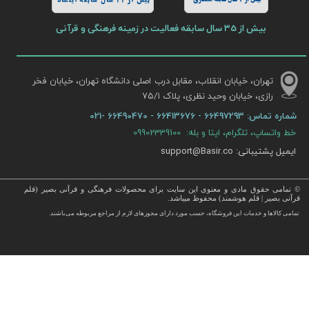
بیش از 11 سال سابقه اینماد
بیش از 35 سال سابقه فعالیت در زمینه فرهنگی و قرآنی
تهران، خیابان انقلاب، مقابل درب اصلی دانشگاه تهران، خیابان فخر
رازی، خیابان وحید نظری، پلاک ۷۵/۱​​​​​​​
شماره تماس:
66497293 - 66413676 - 66490470 -021
خط واتساپ، تلگرام، ایتا و بله: 09902339100
ایمیل پشتیبانی: support@Basir.co
© تمامی حقوق مادی و معنوی این سایت برای محصولات فرهنگی و قرآنی بصیر (قلم
قرآنی بصیر | قلم هوشمند) محفوظ میباشد.
قرآن ، انواع قلم قرآنی ، انواع کتاب نفیس و قرآن نفیس , قرآن عروس , کتب نفیس و معطر , کتاب چرمی و سایر محصولات
تمامی كالاها و خدمات این فروشگاه، حسب مورد دارای مجوزهای لازم از مراجع مربوطه می‌باشند.
 با قیمت ارزان در این فروشگاه ارائه می گردد.