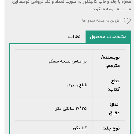
همراه با جلد و قاب گالینگور به صورت تعداد و تک فروشی توسط این
موسسه عرضه میگردد.
افزودن به علاقه مندی ها
مشخصات محصول
نظرات
نویسنده/
بر اساس نسخه مسکو
مترجم:
قطع
قطع وزیری
کتاب:
اندازه
25*17 سانتی متر
دقیق:
نوع جلد:
گالینگور