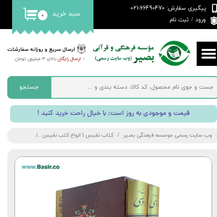
پیگیری سفارش: 66490470-021
سبد خرید
۰
حساب کاربری من
ورود
/
ثبت نام
تغییر گذر واژه
ارسال سریع و روزانه سفارشات
>
ارسال رایگان
بالای 3 میلیون تومان
سفارشات
خروج از حساب کاربری
جستجو
! قیمت و موجودی به روز است; با خیال راحت خرید کنید
وب سایت رسمی موسسه فرهنگی بصیر
کتاب نفیس | انواع کتب نفیس
کتاب شاهنامه 