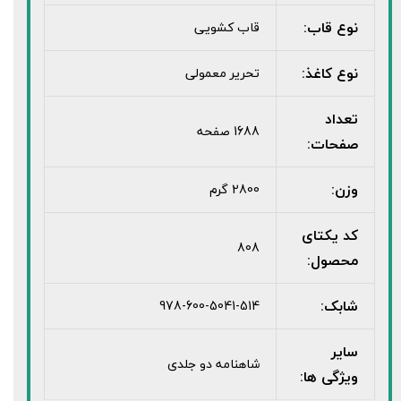
نوع قاب:
قاب کشویی
نوع کاغذ:
تحریر معمولی
تعداد
1688 صفحه
صفحات:
وزن:
2800 گرم
کد یکتای
808
محصول:
شابک:
978-600-5041-514
سایر
شاهنامه دو جلدی
ویژگی ها: