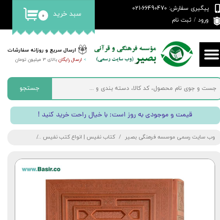
پیگیری سفارش: 66490470-021
سبد خرید
۰
حساب کاربری من
ورود
/
ثبت نام
تغییر گذر واژه
ارسال سریع و روزانه سفارشات
>
ارسال رایگان
بالای 3 میلیون تومان
سفارشات
خروج از حساب کاربری
جستجو
! قیمت و موجودی به روز است; با خیال راحت خرید کنید
وب سایت رسمی موسسه فرهنگی بصیر
کتاب نفیس | انواع کتب نفیس
کتاب قرآن نفی