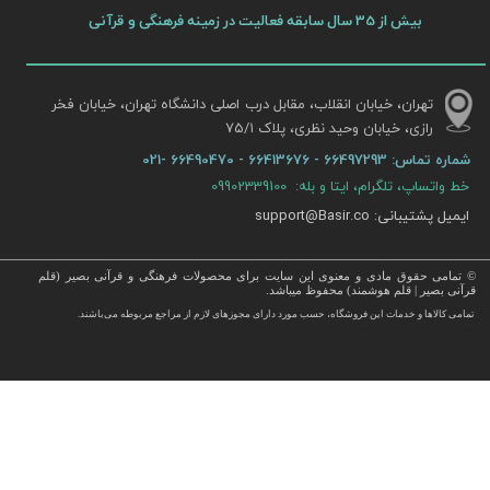
بیش از 35 سال سابقه فعالیت در زمینه فرهنگی و قرآنی
تهران، خیابان انقلاب، مقابل درب اصلی دانشگاه تهران، خیابان فخر
رازی، خیابان وحید نظری، پلاک ۷۵/۱​​​​​​​
شماره تماس:
66497293 - 66413676 - 66490470 -021
خط واتساپ، تلگرام، ایتا و بله: 09902339100
ایمیل پشتیبانی: support@Basir.co
© تمامی حقوق مادی و معنوی این سایت برای محصولات فرهنگی و قرآنی بصیر (قلم
قرآنی بصیر | قلم هوشمند) محفوظ میباشد.
قرآن ، انواع قلم قرآنی ، انواع کتاب نفیس و قرآن نفیس , قرآن عروس , کتب نفیس و معطر , کتاب چرمی و سایر محصولات
تمامی كالاها و خدمات این فروشگاه، حسب مورد دارای مجوزهای لازم از مراجع مربوطه می‌باشند.
 با قیمت ارزان در این فروشگاه ارائه می گردد.