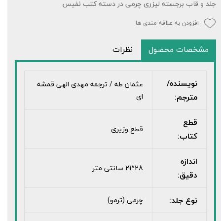
جلد و قاب برجسته لیزری چرمی در دسته کتب نفیس
افزودن به علاقه مندی ها
مشخصات محصول
نظرات
نویسنده/
عثمان طه / ترجمه مهدی الهی قمشه
مترجم:
ای
قطع
قطع وزیری
کتاب:
اندازه
28*21 سانتی متر
دقیق:
نوع جلد:
چرمی (ترمو)