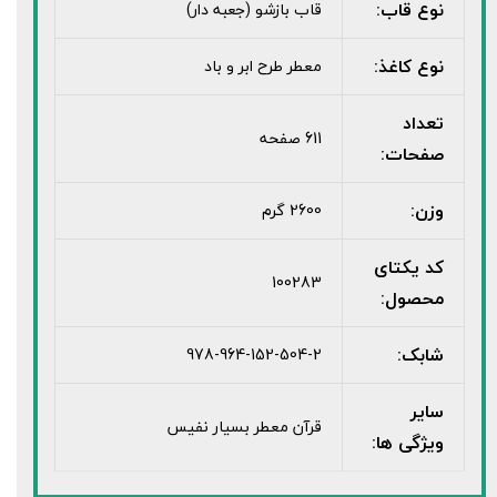
نوع قاب:
قاب بازشو (جعبه دار)
نوع کاغذ:
معطر طرح ابر و باد
تعداد
611 صفحه
صفحات:
وزن:
2600 گرم
کد یکتای
100283
محصول:
شابک:
978-964-152-504-2
سایر
قرآن معطر بسیار نفیس
ویژگی ها: