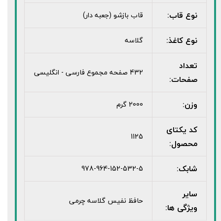
نوع قاب:
قاب بازشو (جعبه دار)
نوع کاغذ:
گلاسه
تعداد
432 صفحه مجموع فارسی - انگلیسی
صفحات:
وزن:
2000 گرم
کد یکتای
1125
محصول:
شابک:
978-964-152-532-5
سایر
حافظ نفیس گلاسه چرمی
ویژگی ها: