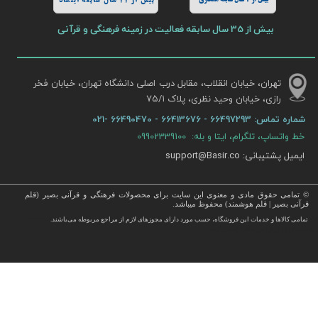
بیش از 11 سال سابقه اینماد
بیش از 35 سال سابقه فعالیت در زمینه فرهنگی و قرآنی
تهران، خیابان انقلاب، مقابل درب اصلی دانشگاه تهران، خیابان فخر
رازی، خیابان وحید نظری، پلاک ۷۵/۱​​​​​​​
شماره تماس:
66497293 - 66413676 - 66490470 -021
خط واتساپ، تلگرام، ایتا و بله: 09902339100
ایمیل پشتیبانی: support@Basir.co
© تمامی حقوق مادی و معنوی این سایت برای محصولات فرهنگی و قرآنی بصیر (قلم
قرآنی بصیر | قلم هوشمند) محفوظ میباشد.
قرآن ، انواع قلم قرآنی ، انواع کتاب نفیس و قرآن نفیس , قرآن عروس , کتب نفیس و معطر , کتاب چرمی و سایر محصولات
تمامی كالاها و خدمات این فروشگاه، حسب مورد دارای مجوزهای لازم از مراجع مربوطه می‌باشند.
 با قیمت ارزان در این فروشگاه ارائه می گردد.