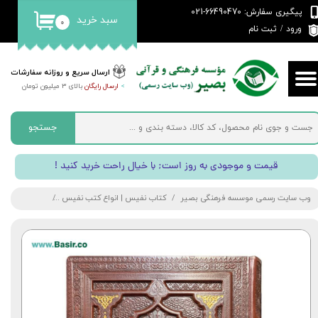
پیگیری سفارش: 66490470-021
سبد خرید
۰
حساب کاربری من
ورود
/
ثبت نام
تغییر گذر واژه
ارسال سریع و روزانه سفارشات
>
ارسال رایگان
بالای 3 میلیون تومان
سفارشات
خروج از حساب کاربری
جستجو
! قیمت و موجودی به روز است; با خیال راحت خرید کنید
وب سایت رسمی موسسه فرهنگی بصیر
کتاب نفیس | انواع کتب نفیس
کتاب دیوان حا